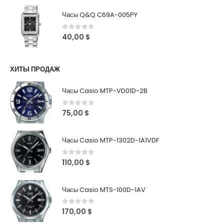
Часы Q&Q C69A-005PY
0
out of 5
40,00
$
ХИТЫ ПРОДАЖ
Часы Casio MTP-VD01D-2B
0
out of 5
75,00
$
Часы Casio MTP-1302D-1A1VDF
0
out of 5
110,00
$
Часы Casio MTS-100D-1AV
0
out of 5
170,00
$