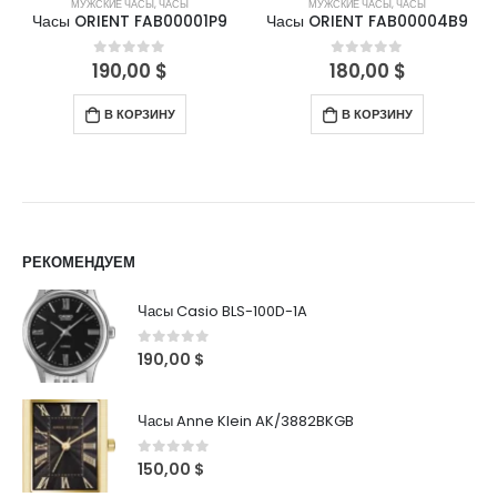
МУЖСКИЕ ЧАСЫ
,
ЧАСЫ
МУЖСКИЕ ЧАСЫ
,
ЧАСЫ
Часы ORIENT FAB00001P9
Часы ORIENT FAB00004B9
190,00
$
180,00
$
0
out of 5
0
out of 5
В КОРЗИНУ
В КОРЗИНУ
РЕКОМЕНДУЕМ
Часы Casio BLS-100D-1A
0
out of 5
190,00
$
Часы Anne Klein AK/3882BKGB
0
out of 5
150,00
$