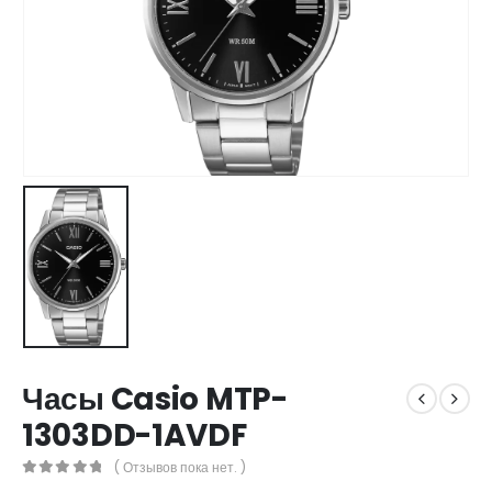
Часы Casio MTP-
1303DD-1AVDF
( Отзывов пока нет. )
0
out of 5