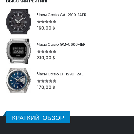
ВЫСОКИЙ РЕЙТИНГ
Часы Casio GA-2100-1AER
5
out of 5
160,00
$
Часы Casio GM-5600-1ER
5
out of 5
310,00
$
Часы Casio EF-129D-2AEF
5
out of 5
170,00
$
КРАТКИЙ ОБЗОР