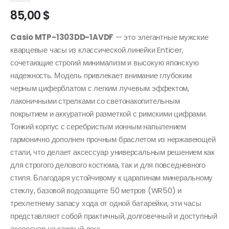
85,00
$
Casio MTP-1303DD-1AVDF
— это элегантные мужские
кварцевые часы из классической линейки Enticer,
сочетающие строгий минимализм и высокую японскую
надежность. Модель привлекает внимание глубоким
черным циферблатом с легким лучевым эффектом,
лаконичными стрелками со светонакопительным
покрытием и аккуратной разметкой с римскими цифрами.
Тонкий корпус с серебристым ионным напылением
гармонично дополнен прочным браслетом из нержавеющей
стали, что делает аксессуар универсальным решением как
для строгого делового костюма, так и для повседневного
стиля. Благодаря устойчивому к царапинам минеральному
стеклу, базовой водозащите 50 метров (WR50) и
трехлетнему запасу хода от одной батарейки, эти часы
представляют собой практичный, долговечный и доступный
аксессуар на каждый день.