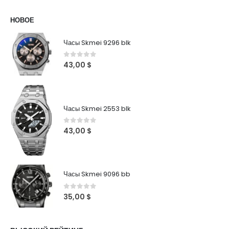
НОВОЕ
Часы Skmei 9296 blk
0
out of 5
43,00
$
Часы Skmei 2553 blk
0
out of 5
43,00
$
Часы Skmei 9096 bb
0
out of 5
35,00
$