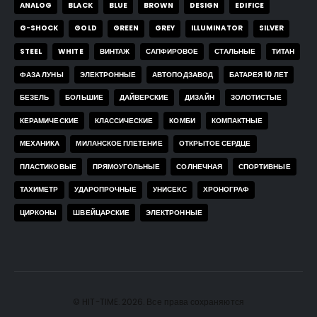
ANALOG
BLACK
BLUE
BROWN
DESIGN
EDIFICE
G-SHOCK
GOLD
GREEN
GREY
ILLUMINATOR
SILVER
STEEL
WHITE
ВИНТАЖ
САПФИРОВОЕ
СТАЛЬНЫЕ
ТИТАН
ФАЗА ЛУНЫ
ЭЛЕКТРОННЫЕ
АВТОПОДЗАВОД
БАТАРЕЯ 10 ЛЕТ
БЕЗЕЛЬ
БОЛЬШИЕ
ДАЙВЕРСКИЕ
ДИЗАЙН
ЗОЛОТИСТЫЕ
КЕРАМИЧЕСКИЕ
КЛАССИЧЕСКИЕ
КОМБИ
КОМПАКТНЫЕ
МЕХАНИКА
МИЛАНСКОЕ ПЛЕТЕНИЕ
ОТКРЫТОЕ СЕРДЦЕ
ПЛАСТИКОВЫЕ
ПРЯМОУГОЛЬНЫЕ
СОЛНЕЧНАЯ
СПОРТИВНЫЕ
ТАХИМЕТР
УДАРОПРОЧНЫЕ
УНИСЕКС
ХРОНОГРАФ
ЦИРКОНЫ
ШВЕЙЦАРСКИЕ
ЭЛЕКТРОННЫЕ
© HIT-TIME. 2026. Все права сохраняются