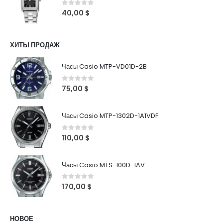
0
out of 5
40,00
$
ХИТЫ ПРОДАЖ
Часы Casio MTP-VD01D-2B
0
out of 5
75,00
$
Часы Casio MTP-1302D-1A1VDF
0
out of 5
110,00
$
Часы Casio MTS-100D-1AV
0
out of 5
170,00
$
НОВОЕ