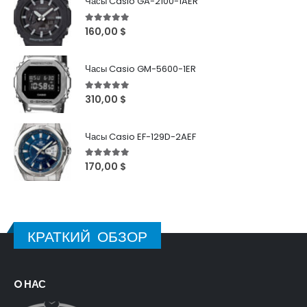
Часы Casio GA-2100-1AER
5
out of 5
160,00
$
Часы Casio GM-5600-1ER
5
out of 5
310,00
$
Часы Casio EF-129D-2AEF
5
out of 5
170,00
$
КРАТКИЙ ОБЗОР
O НАС