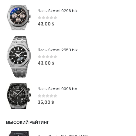
Часы Skmei 9296 blk
0
out of 5
43,00
$
Часы Skmei 2553 blk
0
out of 5
43,00
$
Часы Skmei 9096 bb
0
out of 5
35,00
$
ВЫСОКИЙ РЕЙТИНГ