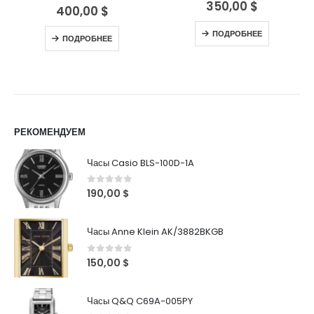
350,00
$
0
out of 5
400,00
$
0
out of 5
ПОДРОБНЕЕ
ПОДРОБНЕЕ
РЕКОМЕНДУЕМ
Часы Casio BLS-100D-1A
0
out of 5
190,00
$
Часы Anne Klein AK/3882BKGB
0
out of 5
150,00
$
Часы Q&Q C69A-005PY