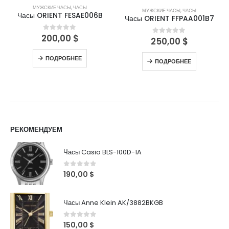
МУЖСКИЕ ЧАСЫ
,
ЧАСЫ
МУЖСКИЕ ЧАСЫ
,
ЧАСЫ
Часы ORIENT FESAE006B
Часы ORIENT FFPAA001B7
200,00
$
0
out of 5
250,00
$
0
out of 5
ПОДРОБНЕЕ
ПОДРОБНЕЕ
РЕКОМЕНДУЕМ
Часы Casio BLS-100D-1A
0
out of 5
190,00
$
Часы Anne Klein AK/3882BKGB
0
out of 5
150,00
$