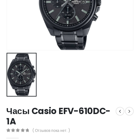
Часы Casio EFV-610DC-
1A
( Отзывов пока нет. )
0
out of 5