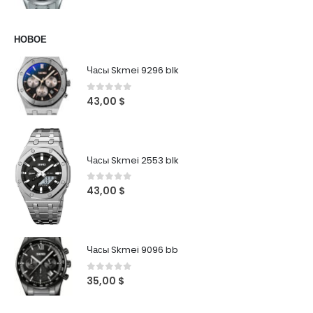
НОВОЕ
Часы Skmei 9296 blk
0
out of 5
43,00
$
Часы Skmei 2553 blk
0
out of 5
43,00
$
Часы Skmei 9096 bb
0
out of 5
35,00
$