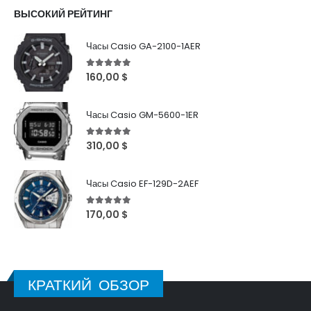
ВЫСОКИЙ РЕЙТИНГ
Часы Casio GA-2100-1AER
5
out of 5
160,00
$
Часы Casio GM-5600-1ER
5
out of 5
310,00
$
Часы Casio EF-129D-2AEF
5
out of 5
170,00
$
КРАТКИЙ ОБЗОР