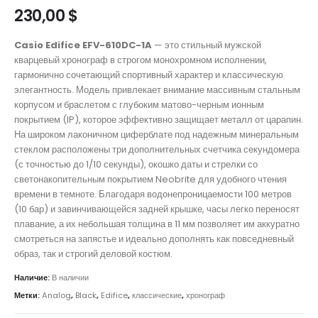
230,00
$
Casio Edifice EFV-610DC-1A
— это стильный мужской
кварцевый хронограф в строгом монохромном исполнении,
гармонично сочетающий спортивный характер и классическую
элегантность. Модель привлекает внимание массивным стальным
корпусом и браслетом с глубоким матово-черным ионным
покрытием (IP), которое эффективно защищает металл от царапин.
На широком лаконичном циферблате под надежным минеральным
стеклом расположены три дополнительных счетчика секундомера
(с точностью до 1/10 секунды), окошко даты и стрелки со
светонакопительным покрытием Neobrite для удобного чтения
времени в темноте. Благодаря водонепроницаемости 100 метров
(10 бар) и завинчивающейся задней крышке, часы легко переносят
плавание, а их небольшая толщина в 11 мм позволяет им аккуратно
смотреться на запястье и идеально дополнять как повседневный
образ, так и строгий деловой костюм.
Наличие:
В наличии
Метки:
Analog
,
Black
,
Edifice
,
классические
,
хронограф