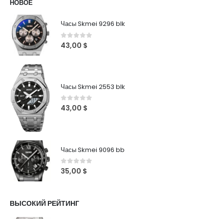
НОВОЕ
Часы Skmei 9296 blk
0
out of 5
43,00
$
Часы Skmei 2553 blk
0
out of 5
43,00
$
Часы Skmei 9096 bb
0
out of 5
35,00
$
ВЫСОКИЙ РЕЙТИНГ