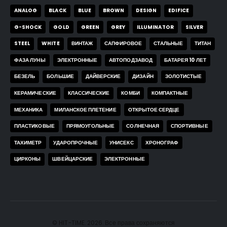
ANALOG
BLACK
BLUE
BROWN
DESIGN
EDIFICE
G-SHOCK
GOLD
GREEN
GREY
ILLUMINATOR
SILVER
STEEL
WHITE
ВИНТАЖ
САПФИРОВОЕ
СТАЛЬНЫЕ
ТИТАН
ФАЗА ЛУНЫ
ЭЛЕКТРОННЫЕ
АВТОПОДЗАВОД
БАТАРЕЯ 10 ЛЕТ
БЕЗЕЛЬ
БОЛЬШИЕ
ДАЙВЕРСКИЕ
ДИЗАЙН
ЗОЛОТИСТЫЕ
КЕРАМИЧЕСКИЕ
КЛАССИЧЕСКИЕ
КОМБИ
КОМПАКТНЫЕ
МЕХАНИКА
МИЛАНСКОЕ ПЛЕТЕНИЕ
ОТКРЫТОЕ СЕРДЦЕ
ПЛАСТИКОВЫЕ
ПРЯМОУГОЛЬНЫЕ
СОЛНЕЧНАЯ
СПОРТИВНЫЕ
ТАХИМЕТР
УДАРОПРОЧНЫЕ
УНИСЕКС
ХРОНОГРАФ
ЦИРКОНЫ
ШВЕЙЦАРСКИЕ
ЭЛЕКТРОННЫЕ
© HIT-TIME. 2026. Все права сохраняются