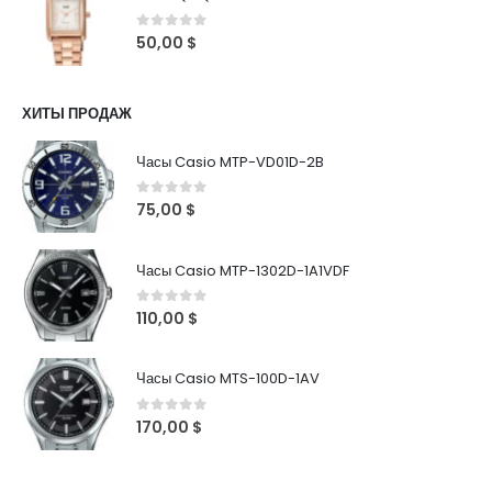
0
out of 5
50,00
$
ХИТЫ ПРОДАЖ
Часы Casio MTP-VD01D-2B
0
out of 5
75,00
$
Часы Casio MTP-1302D-1A1VDF
0
out of 5
110,00
$
Часы Casio MTS-100D-1AV
0
out of 5
170,00
$