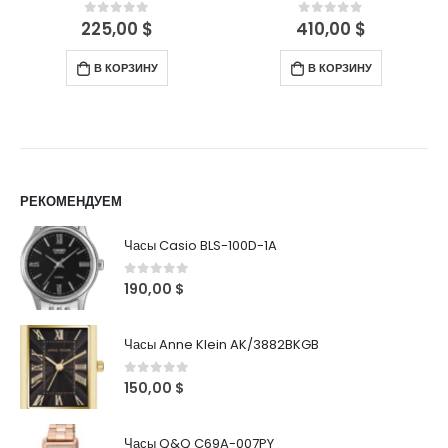
225,00
$
410,00
$
0
out of 5
0
out of 5
В КОРЗИНУ
В КОРЗИНУ
РЕКОМЕНДУЕМ
Часы Casio BLS-100D-1A
0
out of 5
190,00
$
Часы Anne Klein AK/3882BKGB
0
out of 5
150,00
$
Часы Q&Q C69A-007PY