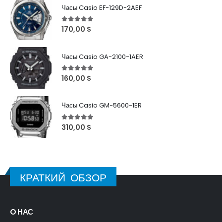
Часы Casio EF-129D-2AEF
5
out of 5
170,00
$
Часы Casio GA-2100-1AER
5
out of 5
160,00
$
Часы Casio GM-5600-1ER
5
out of 5
310,00
$
КРАТКИЙ ОБЗОР
O НАС