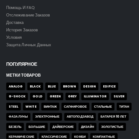
Помощь И FAQ
Отслеживание Заказов
Доставка
История Заказов
Условия
Защита Личных Данных
ПОПУЛЯРНОЕ
МЕТКИ ТОВАРОВ
ANALOG
BLACK
BLUE
BROWN
DESIGN
EDIFICE
G-SHOCK
GOLD
GREEN
GREY
ILLUMINATOR
SILVER
STEEL
WHITE
ВИНТАЖ
САПФИРОВОЕ
СТАЛЬНЫЕ
ТИТАН
ФАЗА ЛУНЫ
ЭЛЕКТРОННЫЕ
АВТОПОДЗАВОД
БАТАРЕЯ 10 ЛЕТ
БЕЗЕЛЬ
БОЛЬШИЕ
ДАЙВЕРСКИЕ
ДИЗАЙН
ЗОЛОТИСТЫЕ
КЕРАМИЧЕСКИЕ
КЛАССИЧЕСКИЕ
КОМБИ
КОМПАКТНЫЕ