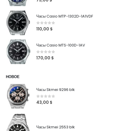
75,00
$
Часы Casio MTP-1302D-1A1VDF
0
out of 5
110,00
$
Часы Casio MTS-100D-1AV
0
out of 5
170,00
$
НОВОЕ
Часы Skmei 9296 blk
0
out of 5
43,00
$
Часы Skmei 2553 blk