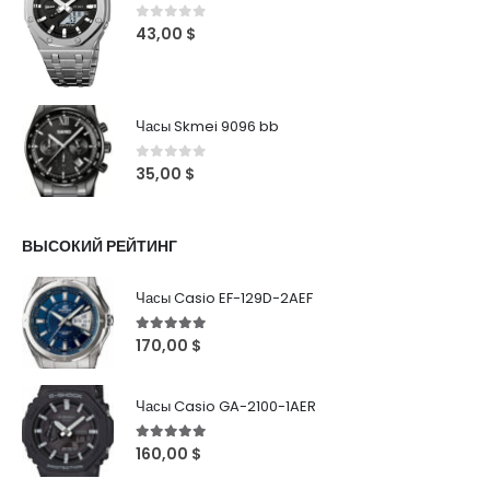
0
out of 5
43,00
$
Часы Skmei 9096 bb
0
out of 5
35,00
$
ВЫСОКИЙ РЕЙТИНГ
Часы Casio EF-129D-2AEF
5
out of 5
170,00
$
Часы Casio GA-2100-1AER
5
out of 5
160,00
$