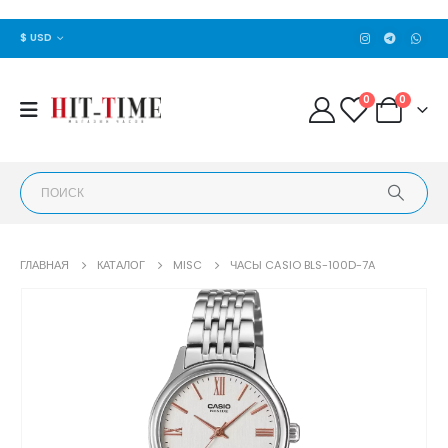
$ USD
0
0
ГЛАВНАЯ
КАТАЛОГ
MISC
ЧАСЫ CASIO BLS-100D-7A