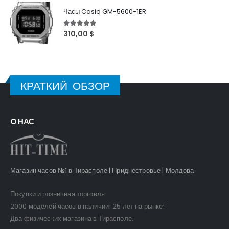
Часы Casio GM-5600-1ER
5
out of 5
310,00
$
КРАТКИЙ ОБЗОР
O НАС
Магазин часов №1 в Тирасполе | Приднестровье | Молдова.
Покупки и розничная торговля.
2000 моделей часов в наличии! 25 лет на рынке!
Два физических магазина в Тирасполе.