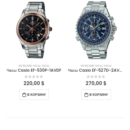
МУЖСКИЕ ЧАСЫ
,
ЧАСЫ
МУЖСКИЕ ЧАСЫ
,
ЧАСЫ
Часы Casio EF-530P-1AVDF
Часы Casio EF-527D-2AVUEF
220,00
$
270,00
$
0
out of 5
0
out of 5
В КОРЗИНУ
В КОРЗИНУ