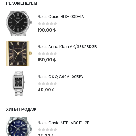
РЕКОМЕНДУЕМ
Часы Casio BLS-100D-1A
0
out of 5
190,00
$
Часы Anne Klein AK/3882BKGB
0
out of 5
150,00
$
Часы Q&Q C69A-005PY
0
out of 5
40,00
$
ХИТЫ ПРОДАЖ
Часы Casio MTP-VD01D-2B
0
out of 5