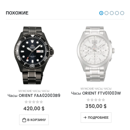
ПОХОЖИЕ
НЕТ В НАЛИЧИИ
МУЖСКИЕ ЧАСЫ
,
ЧАСЫ
МУЖСКИЕ ЧАСЫ
,
ЧАСЫ
Часы ORIENT FTV01003W
Часы ORIENT FAA02003B9
350,00
$
0
out of 5
420,00
$
0
out of 5
ПОДРОБНЕЕ
В КОРЗИНУ