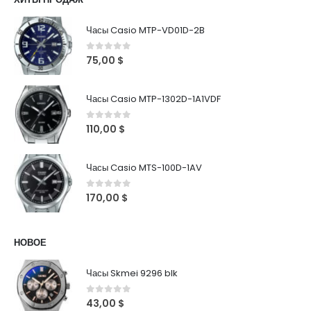
Часы Casio MTP-VD01D-2B
0
out of 5
75,00
$
Часы Casio MTP-1302D-1A1VDF
0
out of 5
110,00
$
Часы Casio MTS-100D-1AV
0
out of 5
170,00
$
НОВОЕ
Часы Skmei 9296 blk
0
out of 5
43,00
$