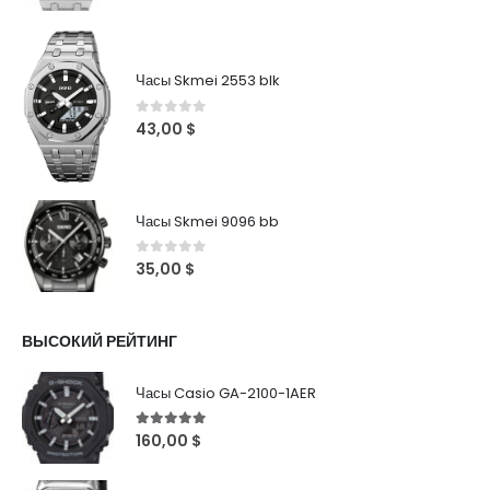
Часы Skmei 2553 blk
0
out of 5
43,00
$
Часы Skmei 9096 bb
0
out of 5
35,00
$
ВЫСОКИЙ РЕЙТИНГ
Часы Casio GA-2100-1AER
5
out of 5
160,00
$