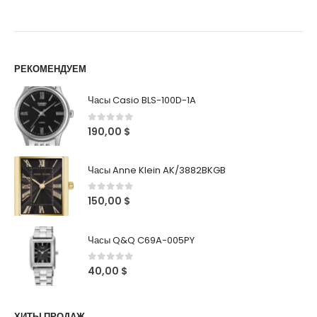
РЕКОМЕНДУЕМ
Часы Casio BLS-100D-1A
0
out of 5
190,00
$
Часы Anne Klein AK/3882BKGB
0
out of 5
150,00
$
Часы Q&Q C69A-005PY
0
out of 5
40,00
$
ХИТЫ ПРОДАЖ