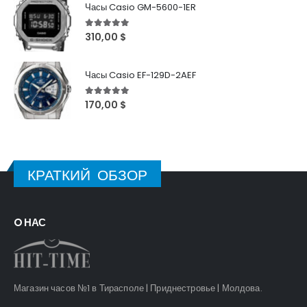
Часы Casio GM-5600-1ER
5
out of 5
310,00
$
Часы Casio EF-129D-2AEF
5
out of 5
170,00
$
КРАТКИЙ ОБЗОР
O НАС
Магазин часов №1 в Тирасполе | Приднестровье | Молдова.