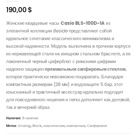
190,00
$
Женские кварцевые часы
Casio BLS-100D-1A
из
элегантной коллекции
Beside
представляют собой
идеальное сочетание классического минимализма и
высокой надежности. Модель выполнена в прочном корпусе
из нержавеющей стали на изящном стальном браслете, а ее
лаконичный черный циферблат с римскими цифрами
надежно защищен
премиальным сапфировым стеклом
,
которое практически невозможно поцарапать. Благодаря
компактным размерам (28 мм) и водозащите 5 бар, этот
изысканный и практичный аксессуар идеально подходит
для повседневного ношения и легко дополняет как деловой,
так и вечерний образ.
Наличие:
В наличии
Метки:
Analog
,
Black
,
классические
,
компактные
,
Сапфировое