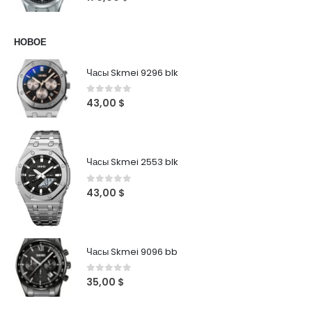
НОВОЕ
Часы Skmei 9296 blk
0
out of 5
43,00
$
Часы Skmei 2553 blk
0
out of 5
43,00
$
Часы Skmei 9096 bb
0
out of 5
35,00
$