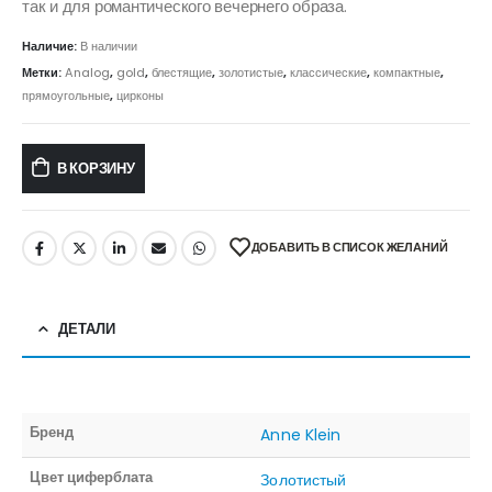
так и для романтического вечернего образа.
Наличие:
В наличии
Метки:
Analog
,
gold
,
блестящие
,
золотистые
,
классические
,
компактные
,
прямоугольные
,
цирконы
В КОРЗИНУ
ДОБАВИТЬ В СПИСОК ЖЕЛАНИЙ
ДЕТАЛИ
Бренд
Anne Klein
Цвет циферблата
Золотистый