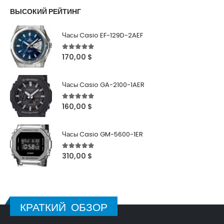
ВЫСОКИЙ РЕЙТИНГ
Часы Casio EF-129D-2AEF
5
out of 5
170,00
$
Часы Casio GA-2100-1AER
5
out of 5
160,00
$
Часы Casio GM-5600-1ER
5
out of 5
310,00
$
КРАТКИЙ ОБЗОР