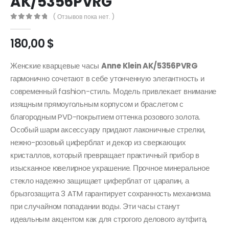
AK/5356PVRG
( Отзывов пока нет. )
0
out of 5
180,00
$
Женские кварцевые часы
Anne Klein AK/5356PVRG
гармонично сочетают в себе утонченную элегантность и
современный fashion-стиль. Модель привлекает внимание
изящным прямоугольным корпусом и браслетом с
благородным PVD-покрытием оттенка розового золота.
Особый шарм аксессуару придают лаконичные стрелки,
нежно-розовый циферблат и декор из сверкающих
кристаллов, который превращает практичный прибор в
изысканное ювелирное украшение. Прочное минеральное
стекло надежно защищает циферблат от царапин, а
брызгозащита 3 ATM гарантирует сохранность механизма
при случайном попадании воды. Эти часы станут
идеальным акцентом как для строгого делового аутфита,