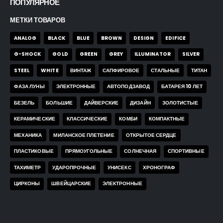
ПОПУЛЯРНОЕ
МЕТКИ ТОВАРОВ
ANALOG
BLACK
BLUE
BROWN
DESIGN
EDIFICE
G-SHOCK
GOLD
GREEN
GREY
ILLUMINATOR
SILVER
STEEL
WHITE
ВИНТАЖ
САПФИРОВОЕ
СТАЛЬНЫЕ
ТИТАН
ФАЗА ЛУНЫ
ЭЛЕКТРОННЫЕ
АВТОПОДЗАВОД
БАТАРЕЯ 10 ЛЕТ
БЕЗЕЛЬ
БОЛЬШИЕ
ДАЙВЕРСКИЕ
ДИЗАЙН
ЗОЛОТИСТЫЕ
КЕРАМИЧЕСКИЕ
КЛАССИЧЕСКИЕ
КОМБИ
КОМПАКТНЫЕ
МЕХАНИКА
МИЛАНСКОЕ ПЛЕТЕНИЕ
ОТКРЫТОЕ СЕРДЦЕ
ПЛАСТИКОВЫЕ
ПРЯМОУГОЛЬНЫЕ
СОЛНЕЧНАЯ
СПОРТИВНЫЕ
ТАХИМЕТР
УДАРОПРОЧНЫЕ
УНИСЕКС
ХРОНОГРАФ
ЦИРКОНЫ
ШВЕЙЦАРСКИЕ
ЭЛЕКТРОННЫЕ