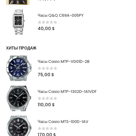
Часы Q&Q C69A-005PY
0
out of 5
40,00
$
ХИТЫ ПРОДАЖ
Часы Casio MTP-VD01D-2B
0
out of 5
75,00
$
Часы Casio MTP-1302D-1A1VDF
0
out of 5
110,00
$
Часы Casio MTS-100D-1AV
0
out of 5
170,00
$