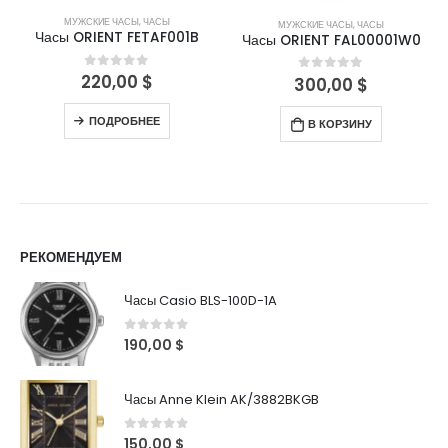
МУЖСКИЕ ЧАСЫ
,
ЧАСЫ
МУЖСКИЕ ЧАСЫ
,
ЧАСЫ
Часы ORIENT FETAF001B
Часы ORIENT FAL00001W0
220,00
$
0
out of 5
300,00
$
0
out of 5
ПОДРОБНЕЕ
В КОРЗИНУ
РЕКОМЕНДУЕМ
Часы Casio BLS-100D-1A
0
out of 5
190,00
$
Часы Anne Klein AK/3882BKGB
0
out of 5
150,00
$