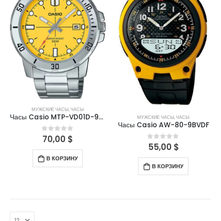
МУЖСКИЕ ЧАСЫ
,
ЧАСЫ
Часы Casio MTP-VD01D-9EV
МУЖСКИЕ ЧАСЫ
,
ЧАСЫ
Часы Casio AW-80-9BVDF
70,00
$
0
out of 5
55,00
$
0
out of 5
В КОРЗИНУ
В КОРЗИНУ