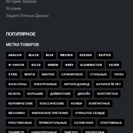
История Заказов
Условия
Защита Личных Данных
ПОПУЛЯРНОЕ
МЕТКИ ТОВАРОВ
ANALOG
BLACK
BLUE
BROWN
DESIGN
EDIFICE
G-SHOCK
GOLD
GREEN
GREY
ILLUMINATOR
SILVER
STEEL
WHITE
ВИНТАЖ
САПФИРОВОЕ
СТАЛЬНЫЕ
ТИТАН
ФАЗА ЛУНЫ
ЭЛЕКТРОННЫЕ
АВТОПОДЗАВОД
БАТАРЕЯ 10 ЛЕТ
БЕЗЕЛЬ
БОЛЬШИЕ
ДАЙВЕРСКИЕ
ДИЗАЙН
ЗОЛОТИСТЫЕ
КЕРАМИЧЕСКИЕ
КЛАССИЧЕСКИЕ
КОМБИ
КОМПАКТНЫЕ
МЕХАНИКА
МИЛАНСКОЕ ПЛЕТЕНИЕ
ОТКРЫТОЕ СЕРДЦЕ
ПЛАСТИКОВЫЕ
ПРЯМОУГОЛЬНЫЕ
СОЛНЕЧНАЯ
СПОРТИВНЫЕ
ТАХИМЕТР
УДАРОПРОЧНЫЕ
УНИСЕКС
ХРОНОГРАФ