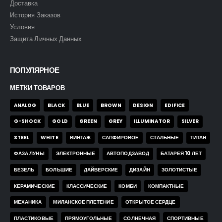
Доставка
История Заказов
Условия
Защита Личных Данных
ПОПУЛЯРНОЕ
МЕТКИ ТОВАРОВ
ANALOG
BLACK
BLUE
BROWN
DESIGN
EDIFICE
G-SHOCK
GOLD
GREEN
GREY
ILLUMINATOR
SILVER
STEEL
WHITE
ВИНТАЖ
САПФИРОВОЕ
СТАЛЬНЫЕ
ТИТАН
ФАЗА ЛУНЫ
ЭЛЕКТРОННЫЕ
АВТОПОДЗАВОД
БАТАРЕЯ 10 ЛЕТ
БЕЗЕЛЬ
БОЛЬШИЕ
ДАЙВЕРСКИЕ
ДИЗАЙН
ЗОЛОТИСТЫЕ
КЕРАМИЧЕСКИЕ
КЛАССИЧЕСКИЕ
КОМБИ
КОМПАКТНЫЕ
МЕХАНИКА
МИЛАНСКОЕ ПЛЕТЕНИЕ
ОТКРЫТОЕ СЕРДЦЕ
ПЛАСТИКОВЫЕ
ПРЯМОУГОЛЬНЫЕ
СОЛНЕЧНАЯ
СПОРТИВНЫЕ