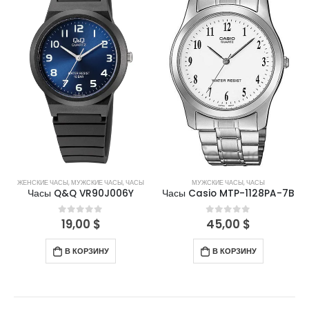
ЖЕНСКИЕ ЧАСЫ
,
МУЖСКИЕ ЧАСЫ
,
ЧАСЫ
МУЖСКИЕ ЧАСЫ
,
ЧАСЫ
Часы Q&Q VR90J006Y
Часы Casio MTP-1128PA-7B
19,00
$
45,00
$
0
out of 5
0
out of 5
В КОРЗИНУ
В КОРЗИНУ