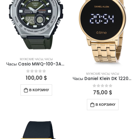
МУЖСКИЕ ЧАСЫ
,
ЧАСЫ
Часы Casio MWQ-100-3AVDF
МУЖСКИЕ ЧАСЫ
,
ЧАСЫ
100,00
$
0
out of 5
Часы Daniel Klein DK 12208-5
В КОРЗИНУ
75,00
$
0
out of 5
В КОРЗИНУ