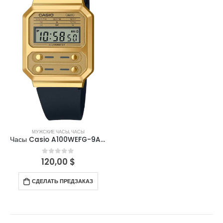
МУЖСКИЕ ЧАСЫ
,
ЧАСЫ
Часы Casio A100WEFG-9AEF
120,00
$
0
out of 5
СДЕЛАТЬ ПРЕДЗАКАЗ