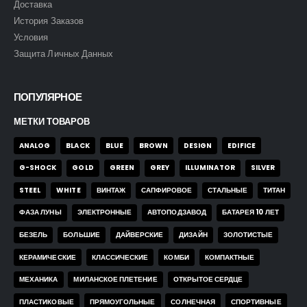
Доставка
История Заказов
Условия
Защита Личных Данных
ПОПУЛЯРНОЕ
МЕТКИ ТОВАРОВ
ANALOG
BLACK
BLUE
BROWN
DESIGN
EDIFICE
G-SHOCK
GOLD
GREEN
GREY
ILLUMINATOR
SILVER
STEEL
WHITE
ВИНТАЖ
САПФИРОВОЕ
СТАЛЬНЫЕ
ТИТАН
ФАЗА ЛУНЫ
ЭЛЕКТРОННЫЕ
АВТОПОДЗАВОД
БАТАРЕЯ 10 ЛЕТ
БЕЗЕЛЬ
БОЛЬШИЕ
ДАЙВЕРСКИЕ
ДИЗАЙН
ЗОЛОТИСТЫЕ
КЕРАМИЧЕСКИЕ
КЛАССИЧЕСКИЕ
КОМБИ
КОМПАКТНЫЕ
МЕХАНИКА
МИЛАНСКОЕ ПЛЕТЕНИЕ
ОТКРЫТОЕ СЕРДЦЕ
ПЛАСТИКОВЫЕ
ПРЯМОУГОЛЬНЫЕ
СОЛНЕЧНАЯ
СПОРТИВНЫЕ