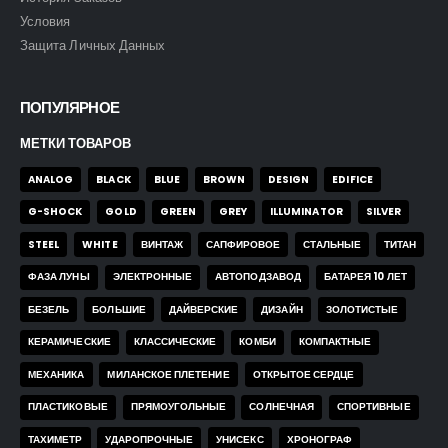
Условия
Защита Личных Данных
ПОПУЛЯРНОЕ
МЕТКИ ТОВАРОВ
ANALOG
BLACK
BLUE
BROWN
DESIGN
EDIFICE
G-SHOCK
GOLD
GREEN
GREY
ILLUMINATOR
SILVER
STEEL
WHITE
ВИНТАЖ
САПФИРОВОЕ
СТАЛЬНЫЕ
ТИТАН
ФАЗА ЛУНЫ
ЭЛЕКТРОННЫЕ
АВТОПОДЗАВОД
БАТАРЕЯ 10 ЛЕТ
БЕЗЕЛЬ
БОЛЬШИЕ
ДАЙВЕРСКИЕ
ДИЗАЙН
ЗОЛОТИСТЫЕ
КЕРАМИЧЕСКИЕ
КЛАССИЧЕСКИЕ
КОМБИ
КОМПАКТНЫЕ
МЕХАНИКА
МИЛАНСКОЕ ПЛЕТЕНИЕ
ОТКРЫТОЕ СЕРДЦЕ
ПЛАСТИКОВЫЕ
ПРЯМОУГОЛЬНЫЕ
СОЛНЕЧНАЯ
СПОРТИВНЫЕ
ТАХИМЕТР
УДАРОПРОЧНЫЕ
УНИСЕКС
ХРОНОГРАФ