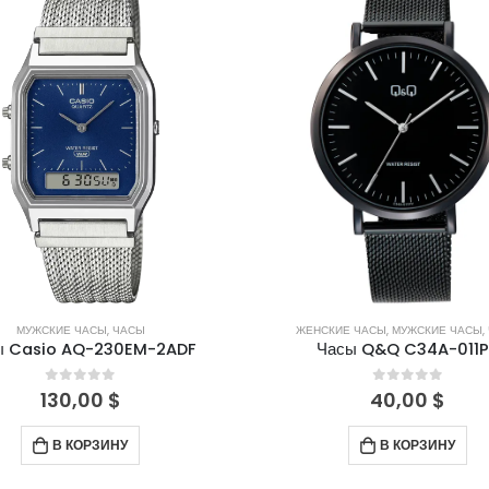
МУЖСКИЕ ЧАСЫ
,
ЧАСЫ
ЖЕНСКИЕ ЧАСЫ
,
МУЖСКИЕ ЧАСЫ
,
ы Casio AQ-230EM-2ADF
Часы Q&Q C34A-011
0
out of 5
0
out of 5
130,00
$
40,00
$
В КОРЗИНУ
В КОРЗИНУ