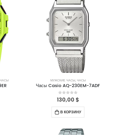
ЧАСЫ
МУЖСКИЕ ЧАСЫ
,
ЧАСЫ
9ER
Часы Casio AQ-230EM-7ADF
0
out of 5
130,00
$
В КОРЗИНУ