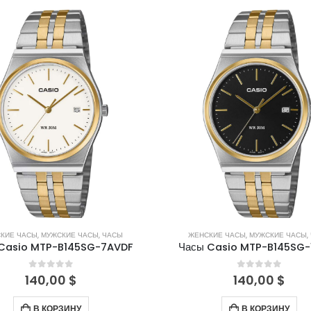
КИЕ ЧАСЫ
,
МУЖСКИЕ ЧАСЫ
,
ЧАСЫ
ЖЕНСКИЕ ЧАСЫ
,
МУЖСКИЕ ЧАСЫ
,
Casio MTP-B145SG-7AVDF
Часы Casio MTP-B145SG-
0
out of 5
0
out of 5
140,00
$
140,00
$
В КОРЗИНУ
В КОРЗИНУ