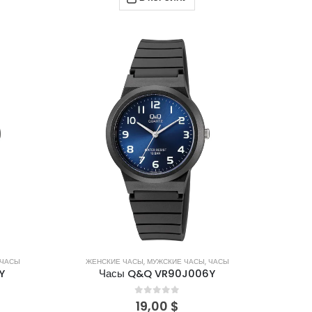
ЧАСЫ
ЖЕНСКИЕ ЧАСЫ
,
МУЖСКИЕ ЧАСЫ
,
ЧАСЫ
Y
Часы Q&Q VR90J006Y
0
out of 5
19,00
$