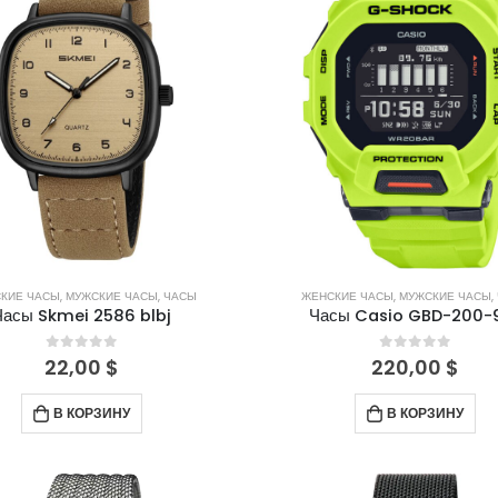
КИЕ ЧАСЫ
,
МУЖСКИЕ ЧАСЫ
,
ЧАСЫ
ЖЕНСКИЕ ЧАСЫ
,
МУЖСКИЕ ЧАСЫ
,
Часы Skmei 2586 blbj
Часы Casio GBD-200-
0
out of 5
0
out of 5
22,00
$
220,00
$
В КОРЗИНУ
В КОРЗИНУ