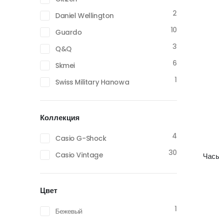
2
Daniel Wellington
10
Guardo
3
Q&Q
6
Skmei
1
Swiss Military Hanowa
Коллекция
4
Casio G-Shock
30
Casio Vintage
Час
Цвет
1
Бежевый