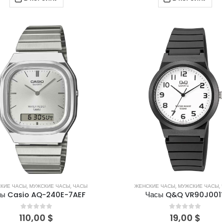
КИЕ ЧАСЫ
,
МУЖСКИЕ ЧАСЫ
,
ЧАСЫ
ЖЕНСКИЕ ЧАСЫ
,
МУЖСКИЕ ЧАСЫ
,
сы Casio AQ-240E-7AEF
Часы Q&Q VR90J001
0
out of 5
0
out of 5
110,00
$
19,00
$