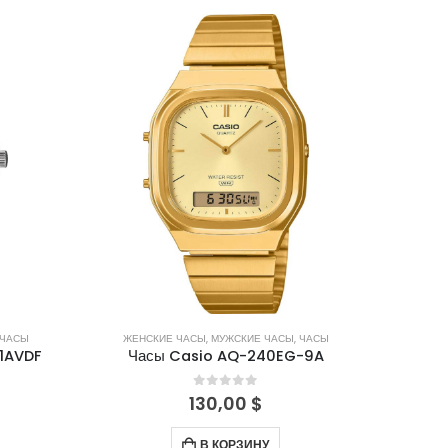
ЧАСЫ
ЖЕНСКИЕ ЧАСЫ
,
МУЖСКИЕ ЧАСЫ
,
ЧАСЫ
1AVDF
Часы Casio AQ-240EG-9A
0
out of 5
130,00
$
В КОРЗИНУ