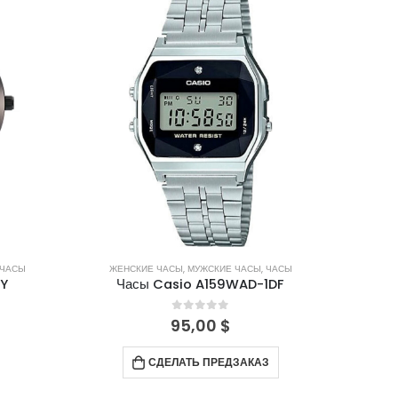
ЧАСЫ
ЖЕНСКИЕ ЧАСЫ
,
МУЖСКИЕ ЧАСЫ
,
ЧАСЫ
PY
Часы Casio A159WAD-1DF
0
out of 5
95,00
$
СДЕЛАТЬ ПРЕДЗАКАЗ