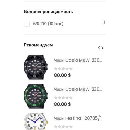
Водонепроницаемость
1
WR 100 (10 bar)
Рекомендуем
Часы Casio MRW-230H-1E1VDF
Часы Casio MRW-230H-1E1VDF
0
out of 5
80,00
$
Часы Casio MRW-230H-1E3VDF
Часы Casio MRW-230H-1E3VDF
0
out of 5
80,00
$
 F20785/1
Часы Festina F20785/1