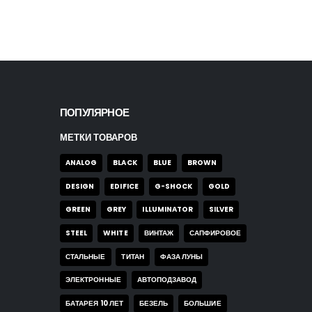
0
out of 5
160,00
$
ПОПУЛЯРНОЕ
МЕТКИ ТОВАРОВ
ANALOG
BLACK
BLUE
BROWN
DESIGN
EDIFICE
G-SHOCK
GOLD
GREEN
GREY
ILLUMINATOR
SILVER
STEEL
WHITE
ВИНТАЖ
САПФИРОВОЕ
СТАЛЬНЫЕ
ТИТАН
ФАЗА ЛУНЫ
ЭЛЕКТРОННЫЕ
АВТОПОДЗАВОД
БАТАРЕЯ 10 ЛЕТ
БЕЗЕЛЬ
БОЛЬШИЕ