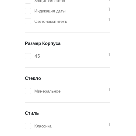
Защитная скоба
1
Индикация даты
1
Светонакопитель
Размер Корпуса
1
45
Стекло
1
Минеральное
Стиль
1
Классика