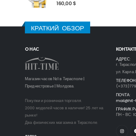
0
out of 5
160,00
$
КРАТКИЙ ОБЗОР
O НАС
КОНТАК
АДРЕС:
г. Тираспо
ул. Карла 
Магазин часов №1 в Тирасполе |
ТЕЛЕФОН
Приднестровье | Молдова.
(+373)77
ПОЧТА:
Покупки и розничная торговля.
mail@hit-
2000 моделей часов в наличии! 25 лет на
ГРАФИК Р
ПН - ВС: 10
рынке!
Два физических магазина в Тирасполе.
далее...