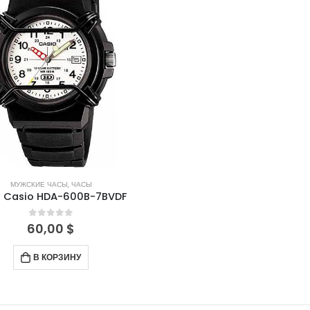
МУЖСКИЕ ЧАСЫ
,
ЧАСЫ
 Casio HDA-600B-7BVDF
0
out of 5
60,00
$
В КОРЗИНУ