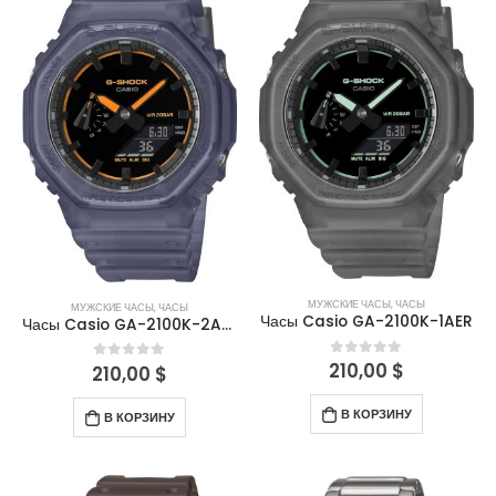
МУЖСКИЕ ЧАСЫ
,
ЧАСЫ
МУЖСКИЕ ЧАСЫ
,
ЧАСЫ
Часы Casio GA-2100K-1AER
Часы Casio GA-2100K-2AER
210,00
$
0
out of 5
210,00
$
0
out of 5
В КОРЗИНУ
В КОРЗИНУ