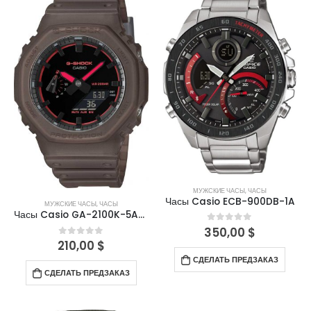
МУЖСКИЕ ЧАСЫ
,
ЧАСЫ
Часы Casio ECB-900DB-1A
МУЖСКИЕ ЧАСЫ
,
ЧАСЫ
Часы Casio GA-2100K-5AER
350,00
$
0
out of 5
210,00
$
0
out of 5
СДЕЛАТЬ ПРЕДЗАКАЗ
СДЕЛАТЬ ПРЕДЗАКАЗ