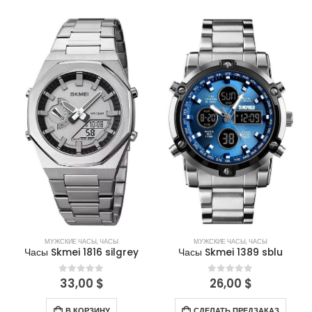
МУЖСКИЕ ЧАСЫ
,
ЧАСЫ
МУЖСКИЕ ЧАСЫ
,
ЧАСЫ
Часы Skmei 1816 silgrey
Часы Skmei 1389 sblu
33,00
$
26,00
$
0
out of 5
0
out of 5
В КОРЗИНУ
СДЕЛАТЬ ПРЕДЗАКАЗ