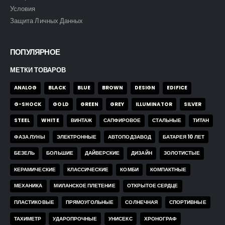
Условия
Защита Личных Данных
ПОПУЛЯРНОЕ
МЕТКИ ТОВАРОВ
ANALOG
BLACK
BLUE
BROWN
DESIGN
EDIFICE
G-SHOCK
GOLD
GREEN
GREY
ILLUMINATOR
SILVER
STEEL
WHITE
ВИНТАЖ
САПФИРОВОЕ
СТАЛЬНЫЕ
ТИТАН
ФАЗА ЛУНЫ
ЭЛЕКТРОННЫЕ
АВТОПОДЗАВОД
БАТАРЕЯ 10 ЛЕТ
БЕЗЕЛЬ
БОЛЬШИЕ
ДАЙВЕРСКИЕ
ДИЗАЙН
ЗОЛОТИСТЫЕ
КЕРАМИЧЕСКИЕ
КЛАССИЧЕСКИЕ
КОМБИ
КОМПАКТНЫЕ
МЕХАНИКА
МИЛАНСКОЕ ПЛЕТЕНИЕ
ОТКРЫТОЕ СЕРДЦЕ
ПЛАСТИКОВЫЕ
ПРЯМОУГОЛЬНЫЕ
СОЛНЕЧНАЯ
СПОРТИВНЫЕ
ТАХИМЕТР
УДАРОПРОЧНЫЕ
УНИСЕКС
ХРОНОГРАФ