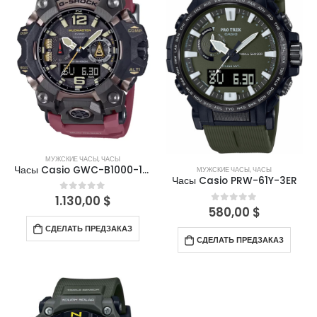
МУЖСКИЕ ЧАСЫ
,
ЧАСЫ
Часы Casio GWC-B1000-1A4ER
МУЖСКИЕ ЧАСЫ
,
ЧАСЫ
Часы Casio PRW-61Y-3ER
1.130,00
$
0
out of 5
580,00
$
0
out of 5
СДЕЛАТЬ ПРЕДЗАКАЗ
СДЕЛАТЬ ПРЕДЗАКАЗ