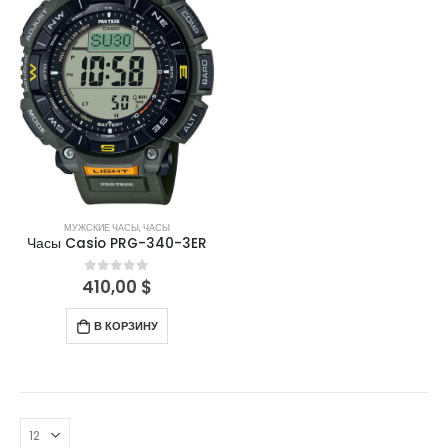
МУЖСКИЕ ЧАСЫ
,
ЧАСЫ
Часы Casio PRG-340-3ER
410,00
$
0
out of 5
В КОРЗИНУ