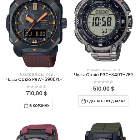
МУЖСКИЕ ЧАСЫ
,
ЧАСЫ
Часы Casio PRG-340T-7ER
МУЖСКИЕ ЧАСЫ
,
ЧАСЫ
Часы Casio PRW-6900YL-5ER
510,00
$
0
out of 5
710,00
$
0
out of 5
СДЕЛАТЬ ПРЕДЗАКАЗ
В КОРЗИНУ