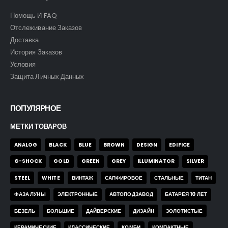
Помощь И FAQ
Отслеживание Заказов
Доставка
История Заказов
Условия
Защита Личных Данных
ПОПУЛЯРНОЕ
МЕТКИ ТОВАРОВ
ANALOG
BLACK
BLUE
BROWN
DESIGN
EDIFICE
G-SHOCK
GOLD
GREEN
GREY
ILLUMINATOR
SILVER
STEEL
WHITE
ВИНТАЖ
САПФИРОВОЕ
СТАЛЬНЫЕ
ТИТАН
Часы Skmei 9296 blk
Часы Skmei 9296 blk
ФАЗА ЛУНЫ
ЭЛЕКТРОННЫЕ
АВТОПОДЗАВОД
БАТАРЕЯ 10 ЛЕТ
0
out of 5
0
out of 5
43,00
$
43,00
$
БЕЗЕЛЬ
БОЛЬШИЕ
ДАЙВЕРСКИЕ
ДИЗАЙН
ЗОЛОТИСТЫЕ
КЕРАМИЧЕСКИЕ
КЛАССИЧЕСКИЕ
КОМБИ
КОМПАКТНЫЕ