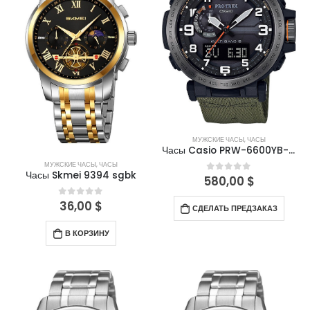
МУЖСКИЕ ЧАСЫ
,
ЧАСЫ
Часы Casio PRW-6600YB-3E
МУЖСКИЕ ЧАСЫ
,
ЧАСЫ
Часы Skmei 9394 sgbk
580,00
$
0
out of 5
36,00
$
0
out of 5
СДЕЛАТЬ ПРЕДЗАКАЗ
В КОРЗИНУ