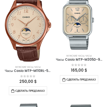
МУЖСКИЕ ЧАСЫ
,
ЧАСЫ
Часы Casio MTP-M305D-9AVDF
МУЖСКИЕ ЧАСЫ
,
ЧАСЫ
165,00
$
0
out of 5
Часы Casio MTP-M110RL-5AVDF
СДЕЛАТЬ ПРЕДЗАКАЗ
250,00
$
0
out of 5
СДЕЛАТЬ ПРЕДЗАКАЗ