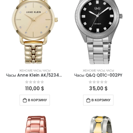
ЖЕНСКИЕ ЧАСЫ
,
ЧАСЫ
ЖЕНСКИЕ ЧАСЫ
,
ЧАСЫ
Часы Anne Klein AK/5234CHGB
Часы Q&Q Q01C-002PY
110,00
$
35,00
$
0
out of 5
0
out of 5
В КОРЗИНУ
В КОРЗИНУ