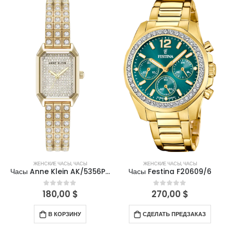
ЖЕНСКИЕ ЧАСЫ
,
ЧАСЫ
ЖЕНСКИЕ ЧАСЫ
,
ЧАСЫ
Часы Anne Klein AK/5356PVRG
Часы Festina F20609/6
180,00
$
270,00
$
0
out of 5
0
out of 5
В КОРЗИНУ
СДЕЛАТЬ ПРЕДЗАКАЗ