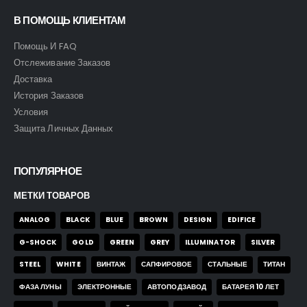
В ПОМОЩЬ КЛИЕНТАМ
Помощь И FAQ
Отслеживание Заказов
Доставка
История Заказов
Условия
Защита Личных Данных
ПОПУЛЯРНОЕ
МЕТКИ ТОВАРОВ
ANALOG
BLACK
BLUE
BROWN
DESIGN
EDIFICE
G-SHOCK
GOLD
GREEN
GREY
ILLUMINATOR
SILVER
STEEL
WHITE
ВИНТАЖ
САПФИРОВОЕ
СТАЛЬНЫЕ
ТИТАН
ФАЗА ЛУНЫ
ЭЛЕКТРОННЫЕ
АВТОПОДЗАВОД
БАТАРЕЯ 10 ЛЕТ