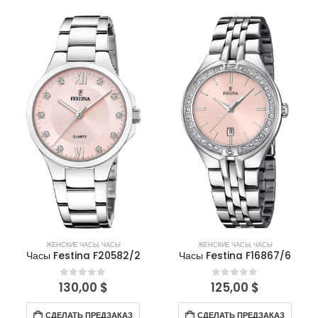
ЖЕНСКИЕ ЧАСЫ
,
ЧАСЫ
ЖЕНСКИЕ ЧАСЫ
,
ЧАСЫ
Часы Festina F20582/2
Часы Festina F16867/6
130,00
$
125,00
$
0
out of 5
0
out of 5
СДЕЛАТЬ ПРЕДЗАКАЗ
СДЕЛАТЬ ПРЕДЗАКАЗ