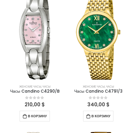
ЖЕНСКИЕ ЧАСЫ
,
ЧАСЫ
ЖЕНСКИЕ ЧАСЫ
,
ЧАСЫ
Часы Candino C4290/B
Часы Candino C4791/3
210,00
$
340,00
$
0
out of 5
0
out of 5
В КОРЗИНУ
В КОРЗИНУ