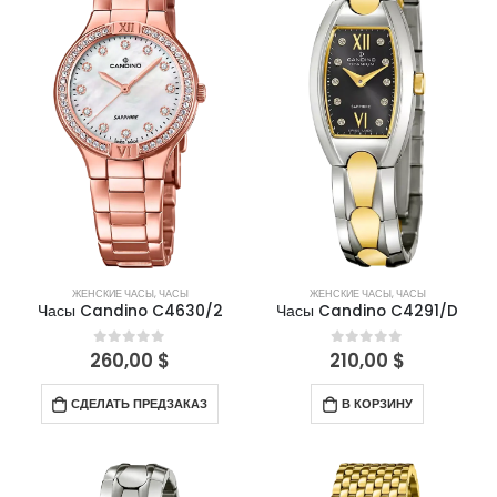
ЖЕНСКИЕ ЧАСЫ
,
ЧАСЫ
ЖЕНСКИЕ ЧАСЫ
,
ЧАСЫ
Часы Candino C4630/2
Часы Candino C4291/D
260,00
$
210,00
$
0
out of 5
0
out of 5
СДЕЛАТЬ ПРЕДЗАКАЗ
В КОРЗИНУ