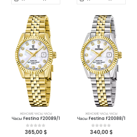
ЖЕНСКИЕ ЧАСЫ
,
ЧАСЫ
ЖЕНСКИЕ ЧАСЫ
,
ЧАСЫ
Часы Festina F20089/1
Часы Festina F20088/1
365,00
$
340,00
$
0
out of 5
0
out of 5