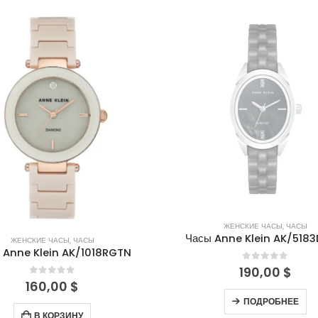
НЕТ В НАЛИЧИИ
ЖЕНСКИЕ ЧАСЫ
,
ЧАСЫ
Часы Anne Klein AK/518
ЖЕНСКИЕ ЧАСЫ
,
ЧАСЫ
 Anne Klein AK/1018RGTN
0
out of 5
190,00
$
0
out of 5
160,00
$
ПОДРОБНЕЕ
В КОРЗИНУ