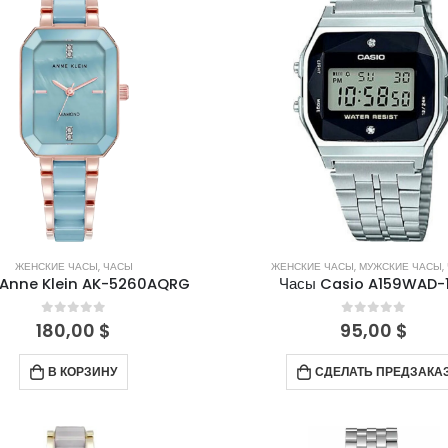
ЖЕНСКИЕ ЧАСЫ
,
ЧАСЫ
ЖЕНСКИЕ ЧАСЫ
,
МУЖСКИЕ ЧАСЫ
,
 Anne Klein AK-5260AQRG
Часы Casio A159WAD-
0
out of 5
0
out of 5
180,00
$
95,00
$
В КОРЗИНУ
СДЕЛАТЬ ПРЕДЗАКА