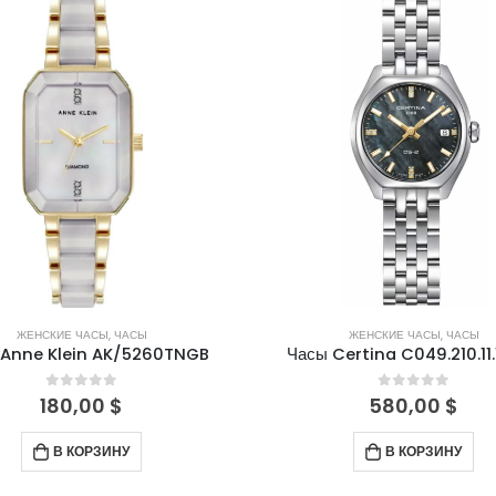
ЖЕНСКИЕ ЧАСЫ
,
ЧАСЫ
ЖЕНСКИЕ ЧАСЫ
,
ЧАСЫ
 Anne Klein AK/5260TNGB
Часы Certina C049.210.11.
0
out of 5
0
out of 5
180,00
$
580,00
$
В КОРЗИНУ
В КОРЗИНУ