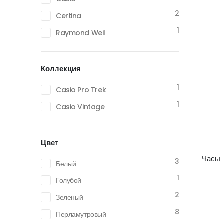
2
Certina
1
Raymond Weil
Коллекция
1
Casio Pro Trek
1
Casio Vintage
Цвет
Часы
3
Белый
1
Голубой
2
Зеленый
8
Перламутровый