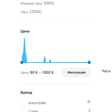
Мужские часы
(1656)
Часы
(2354)
Цена
Часы
Цена:
90 $
—
1.500 $
Фильтрация
Минимальная
Максимальная
цена
цена
Бренд
15
Anne Klein
2
Casio