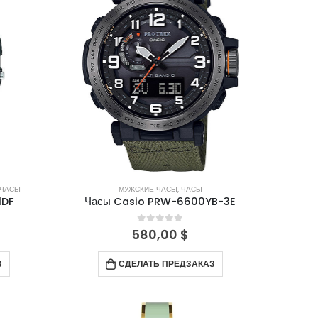
ЧАСЫ
МУЖСКИЕ ЧАСЫ
,
ЧАСЫ
1DF
Часы Casio PRW-6600YB-3E
0
out of 5
580,00
$
З
СДЕЛАТЬ ПРЕДЗАКАЗ