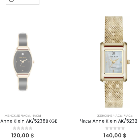
НЕТ В НАЛИЧИИ
ЖЕНСКИЕ ЧАСЫ
,
ЧАСЫ
ЖЕНСКИЕ ЧАСЫ
,
ЧАСЫ
ы Anne Klein AK/5238BKGB
Часы Anne Klein AK/523
0
out of 5
0
out of 5
120,00
$
140,00
$