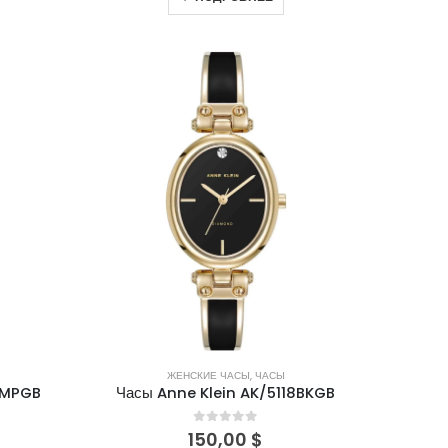
ЖЕНСКИЕ ЧАСЫ
,
ЧАСЫ
2MPGB
Часы Anne Klein AK/5118BKGB
0
out of 5
150,00
$