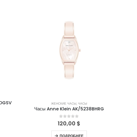
НЕТ В НАЛИЧИИ
3DGSV
ЖЕНСКИЕ ЧАСЫ
,
ЧАСЫ
​Часы Anne Klein AK/5238BHRG
0
out of 5
120,00
$
ПОДРОБНЕЕ