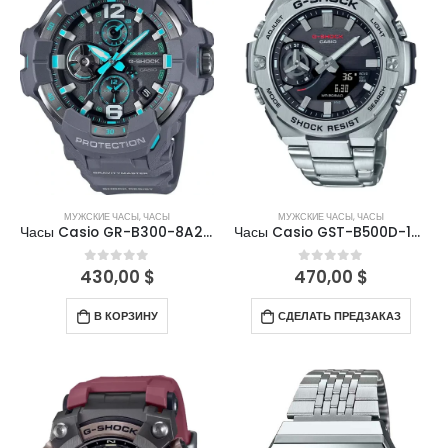
МУЖСКИЕ ЧАСЫ
,
ЧАСЫ
МУЖСКИЕ ЧАСЫ
,
ЧАСЫ
Часы Casio GR-B300-8A2ER
Часы Casio GST-B500D-1AER
430,00
$
470,00
$
0
out of 5
0
out of 5
В КОРЗИНУ
СДЕЛАТЬ ПРЕДЗАКАЗ