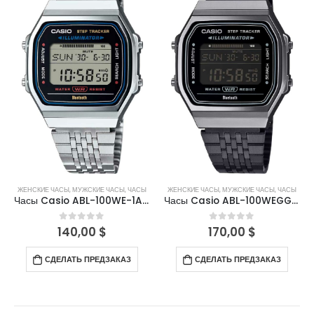
ЖЕНСКИЕ ЧАСЫ
,
МУЖСКИЕ ЧАСЫ
,
ЧАСЫ
ЖЕНСКИЕ ЧАСЫ
,
МУЖСКИЕ ЧАСЫ
,
ЧАСЫ
Часы Casio ABL-100WE-1AEF
Часы Casio ABL-100WEGG-1BEF
140,00
$
170,00
$
0
out of 5
0
out of 5
СДЕЛАТЬ ПРЕДЗАКАЗ
СДЕЛАТЬ ПРЕДЗАКАЗ