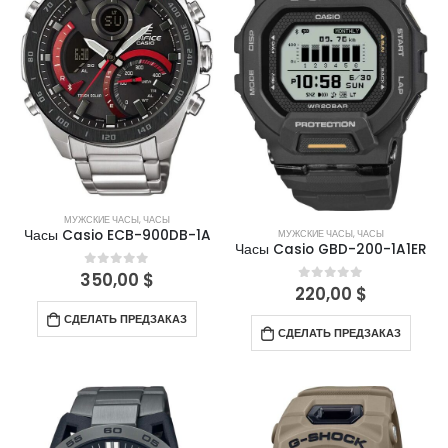
МУЖСКИЕ ЧАСЫ
,
ЧАСЫ
Часы Casio ECB-900DB-1A
МУЖСКИЕ ЧАСЫ
,
ЧАСЫ
Часы Casio GBD-200-1A1ER
350,00
$
0
out of 5
220,00
$
0
out of 5
СДЕЛАТЬ ПРЕДЗАКАЗ
СДЕЛАТЬ ПРЕДЗАКАЗ