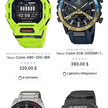
МУЖСКИЕ ЧАСЫ
,
ЧАСЫ
Часы Casio ECB-2000NP-1A
ЖЕНСКИЕ ЧАСЫ
,
МУЖСКИЕ ЧАСЫ
,
ЧАСЫ
Часы Casio GBD-200-9ER
380,00
$
0
out of 5
220,00
$
0
out of 5
СДЕЛАТЬ ПРЕДЗАКАЗ
В КОРЗИНУ