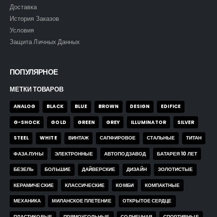
Доставка
История Заказов
Условия
Защита Личных Данных
ПОПУЛЯРНОЕ
МЕТКИ ТОВАРОВ
Часы Skmei 9296 blk
Часы Skmei 9296 blk
ANALOG
BLACK
BLUE
BROWN
DESIGN
EDIFICE
0
out of 5
0
out of 5
43,00
$
43,00
$
G-SHOCK
GOLD
GREEN
GREY
ILLUMINATOR
SILVER
STEEL
WHITE
ВИНТАЖ
САПФИРОВОЕ
СТАЛЬНЫЕ
ТИТАН
ФАЗА ЛУНЫ
ЭЛЕКТРОННЫЕ
АВТОПОДЗАВОД
БАТАРЕЯ 10 ЛЕТ
Часы Skmei 2553 blk
Часы Skmei 2553 blk
БЕЗЕЛЬ
БОЛЬШИЕ
ДАЙВЕРСКИЕ
ДИЗАЙН
ЗОЛОТИСТЫЕ
0
out of 5
0
out of 5
43,00
$
43,00
$
КЕРАМИЧЕСКИЕ
КЛАССИЧЕСКИЕ
КОМБИ
КОМПАКТНЫЕ
МЕХАНИКА
МИЛАНСКОЕ ПЛЕТЕНИЕ
ОТКРЫТОЕ СЕРДЦЕ
ПЛАСТИКОВЫЕ
ПРЯМОУГОЛЬНЫЕ
СОЛНЕЧНАЯ
СПОРТИВНЫЕ