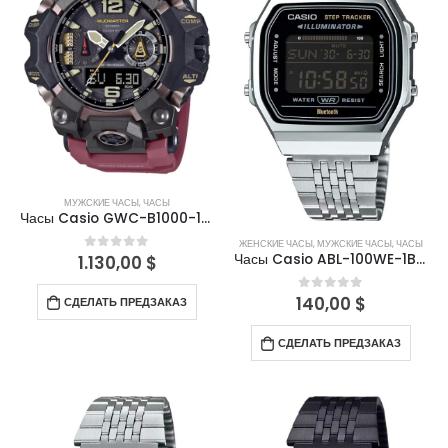
МУЖСКИЕ ЧАСЫ
,
ЧАСЫ
Часы Casio GWC-B1000-1A4ER
ЖЕНСКИЕ ЧАСЫ
,
МУЖСКИЕ ЧАСЫ
,
ЧАСЫ
Часы Casio ABL-100WE-1BEF
1.130,00
$
0
out of 5
140,00
$
0
out of 5
СДЕЛАТЬ ПРЕДЗАКАЗ
СДЕЛАТЬ ПРЕДЗАКАЗ