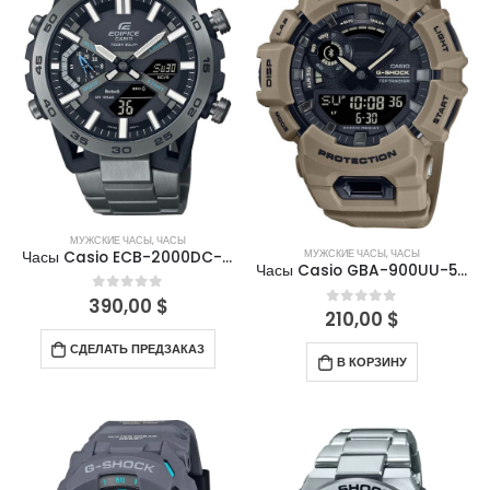
МУЖСКИЕ ЧАСЫ
,
ЧАСЫ
МУЖСКИЕ ЧАСЫ
,
ЧАСЫ
Часы Casio ECB-2000DC-1AEF
Часы Casio GBA-900UU-5ADR
390,00
$
0
out of 5
210,00
$
0
out of 5
СДЕЛАТЬ ПРЕДЗАКАЗ
В КОРЗИНУ