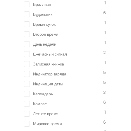
1
Бриллиант
6
Будильник
1
Время суток
1
Второе время
1
День недели
2
Ежечасный сигнал
1
Записная книжка
5
Индикатор заряда
5
Индикация даты
3
Календарь
6
Компас
1
Летнее время
6
Мировое время