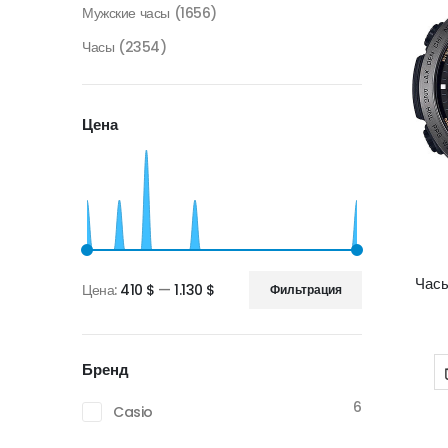
Мужские часы
(1656)
Часы
(2354)
Цена
Час
Цена:
410 $
—
1.130 $
Фильтрация
Минимальная
Максимальная
цена
цена
Бренд
6
Casio