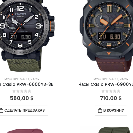
МУЖСКИЕ ЧАСЫ
,
ЧАСЫ
МУЖСКИЕ ЧАСЫ
,
ЧАСЫ
ы Casio PRW-6600YB-3E
Часы Casio PRW-6900Y
0
out of 5
0
out of 5
580,00
$
710,00
$
СДЕЛАТЬ ПРЕДЗАКАЗ
В КОРЗИНУ