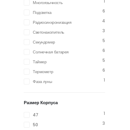
1
Многоязычность
6
Подсветка
4
Радиосинхронизация
3
Светонакопитель
5
Секундомер
6
Солнечная батарея
5
Таймер
6
Термометр
1
Фаза луны
Размер Корпуса
1
47
3
50