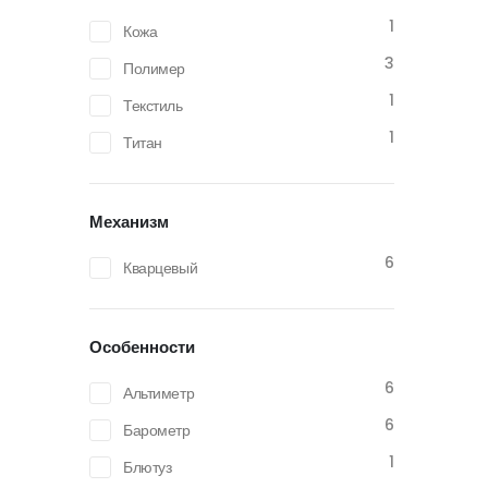
1
Кожа
3
Полимер
1
Текстиль
1
Титан
Механизм
6
Кварцевый
Особенности
6
Альтиметр
6
Барометр
1
Блютуз