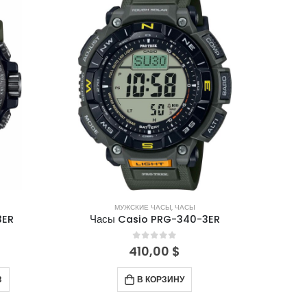
МУЖСКИЕ ЧАСЫ
,
ЧАСЫ
3ER
Часы Casio PRG-340-3ER
0
out of 5
410,00
$
З
В КОРЗИНУ