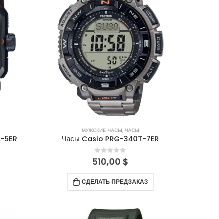
МУЖСКИЕ ЧАСЫ
,
ЧАСЫ
L-5ER
Часы Casio PRG-340T-7ER
0
out of 5
510,00
$
СДЕЛАТЬ ПРЕДЗАКАЗ