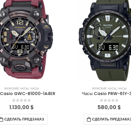
МУЖСКИЕ ЧАСЫ
,
ЧАСЫ
МУЖСКИЕ ЧАСЫ
,
ЧАСЫ
 Casio GWC-B1000-1A4ER
Часы Casio PRW-61Y-
0
out of 5
0
out of 5
1.130,00
$
580,00
$
СДЕЛАТЬ ПРЕДЗАКАЗ
СДЕЛАТЬ ПРЕДЗАКА