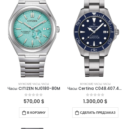
МУЖСКИЕ ЧАСЫ
,
ЧАСЫ
МУЖСКИЕ ЧАСЫ
,
ЧАСЫ
Часы CITIZEN NJ0180-80M
Часы Certina C048.407.44.041.00
570,00
$
1.300,00
$
0
out of 5
0
out of 5
В КОРЗИНУ
СДЕЛАТЬ ПРЕДЗАКАЗ