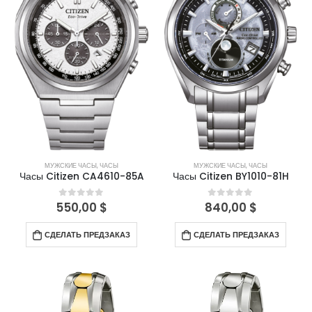
МУЖСКИЕ ЧАСЫ
,
ЧАСЫ
МУЖСКИЕ ЧАСЫ
,
ЧАСЫ
Часы Citizen CA4610-85A
Часы Citizen BY1010-81H
550,00
$
840,00
$
0
out of 5
0
out of 5
СДЕЛАТЬ ПРЕДЗАКАЗ
СДЕЛАТЬ ПРЕДЗАКАЗ