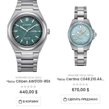
ЖЕНСКИЕ ЧАСЫ
,
ЧАСЫ
МУЖСКИЕ ЧАСЫ
,
ЧАСЫ
Часы Certina C048.210.44.131.00
Часы Citizen AW0130-85X
670,00
$
0
out of 5
440,00
$
0
out of 5
СДЕЛАТЬ ПРЕДЗАКАЗ
В КОРЗИНУ