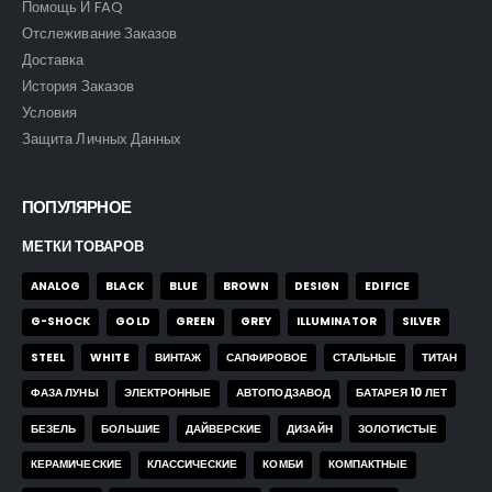
Помощь И FAQ
Отслеживание Заказов
Доставка
История Заказов
Часы Skmei 9296 blk
Часы Skmei 9296 blk
Условия
Защита Личных Данных
0
out of 5
0
out of 5
43,00
$
43,00
$
ПОПУЛЯРНОЕ
Часы Skmei 2553 blk
Часы Skmei 2553 blk
МЕТКИ ТОВАРОВ
ANALOG
BLACK
BLUE
BROWN
DESIGN
EDIFICE
0
out of 5
0
out of 5
43,00
$
43,00
$
G-SHOCK
GOLD
GREEN
GREY
ILLUMINATOR
SILVER
STEEL
WHITE
ВИНТАЖ
САПФИРОВОЕ
СТАЛЬНЫЕ
ТИТАН
Часы Skmei 9096 bb
Часы Skmei 9096 bb
ФАЗА ЛУНЫ
ЭЛЕКТРОННЫЕ
АВТОПОДЗАВОД
БАТАРЕЯ 10 ЛЕТ
БЕЗЕЛЬ
БОЛЬШИЕ
ДАЙВЕРСКИЕ
ДИЗАЙН
ЗОЛОТИСТЫЕ
0
out of 5
0
out of 5
35,00
$
35,00
$
КЕРАМИЧЕСКИЕ
КЛАССИЧЕСКИЕ
КОМБИ
КОМПАКТНЫЕ