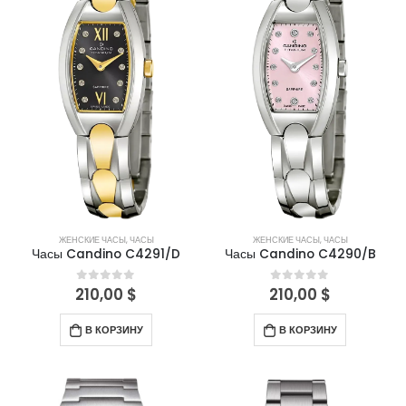
ЖЕНСКИЕ ЧАСЫ
,
ЧАСЫ
ЖЕНСКИЕ ЧАСЫ
,
ЧАСЫ
Часы Candino C4291/D
Часы Candino C4290/B
210,00
$
210,00
$
0
out of 5
0
out of 5
В КОРЗИНУ
В КОРЗИНУ