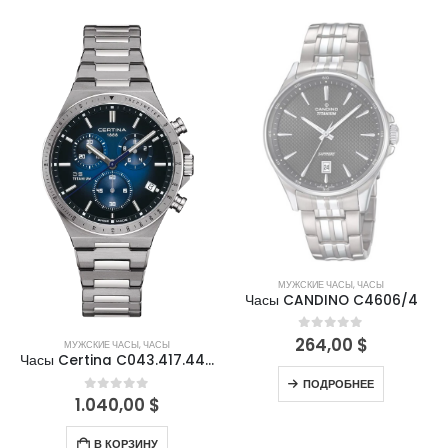
НЕТ В НАЛИЧИИ
МУЖСКИЕ ЧАСЫ
,
ЧАСЫ
Часы CANDINO C4606/4
264,00
$
0
out of 5
МУЖСКИЕ ЧАСЫ
,
ЧАСЫ
Часы Certina C043.417.44.041.00
ПОДРОБНЕЕ
1.040,00
$
0
out of 5
В КОРЗИНУ