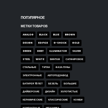
ПОПУЛЯРНОЕ
МЕТКИ ТОВАРОВ
ANALOG
BLACK
BLUE
BROWN
DESIGN
EDIFICE
G-SHOCK
GOLD
GREEN
GREY
ILLUMINATOR
SILVER
STEEL
WHITE
ВИНТАЖ
САПФИРОВОЕ
СТАЛЬНЫЕ
ТИТАН
ФАЗА ЛУНЫ
ЭЛЕКТРОННЫЕ
АВТОПОДЗАВОД
БАТАРЕЯ 10 ЛЕТ
БЕЗЕЛЬ
БОЛЬШИЕ
ДАЙВЕРСКИЕ
ДИЗАЙН
ЗОЛОТИСТЫЕ
КЕРАМИЧЕСКИЕ
КЛАССИЧЕСКИЕ
КОМБИ
КОМПАКТНЫЕ
МЕХАНИКА