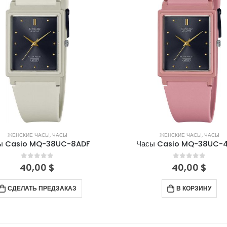
ЖЕНСКИЕ ЧАСЫ
,
ЧАСЫ
ЖЕНСКИЕ ЧАСЫ
,
ЧАСЫ
ы Casio MQ-38UC-8ADF
Часы Casio MQ-38UC-
0
out of 5
0
out of 5
40,00
$
40,00
$
СДЕЛАТЬ ПРЕДЗАКАЗ
В КОРЗИНУ