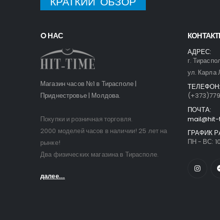
КРАТКИЙ ОБЗОР
O НАС
КОНТАК
АДРЕС:
г. Тираспо
ул. Карла 
Магазин часов №1 в Тирасполе |
ТЕЛЕФОН
Приднестровье | Молдова.
(+373)77
ПОЧТА:
Покупки и розничная торговля.
mail@hit-
2000 моделей часов в наличии! 25 лет на
ГРАФИК Р
ПН - ВС: 10
рынке!
Два физических магазина в Тирасполе.
далее...