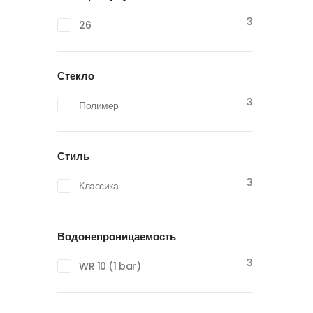
3
26
Стекло
3
Полимер
Стиль
3
Классика
Водонепроницаемость
3
WR 10 (1 bar)