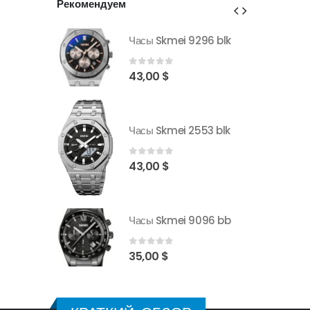
Рекомендуем
296 blk
Часы Skmei 9296 blk
0
out of 5
43,00
$
553 blk
Часы Skmei 2553 blk
0
out of 5
43,00
$
9096 bb
Часы Skmei 9096 bb
0
out of 5
35,00
$