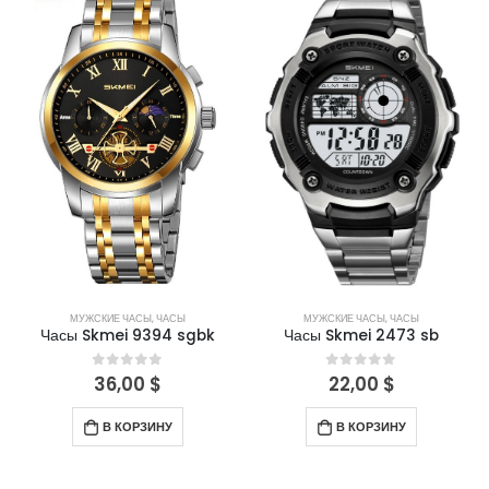
МУЖСКИЕ ЧАСЫ
,
ЧАСЫ
МУЖСКИЕ ЧАСЫ
,
ЧАСЫ
Часы Skmei 9394 sgbk
Часы Skmei 2473 sb
36,00
$
22,00
$
0
out of 5
0
out of 5
В КОРЗИНУ
В КОРЗИНУ