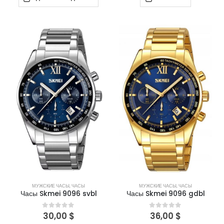
МУЖСКИЕ ЧАСЫ
,
ЧАСЫ
МУЖСКИЕ ЧАСЫ
,
ЧАСЫ
Часы Skmei 9096 svbl
Часы Skmei 9096 gdbl
30,00
$
36,00
$
0
out of 5
0
out of 5