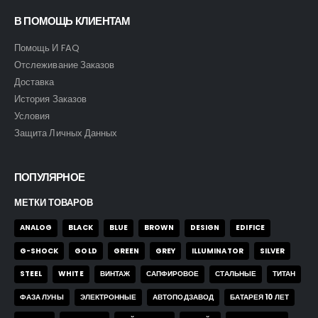
В ПОМОЩЬ КЛИЕНТАМ
Помощь И FAQ
Отслеживание Заказов
Доставка
История Заказов
Условия
Защита Личных Данных
ПОПУЛЯРНОЕ
МЕТКИ ТОВАРОВ
ANALOG
BLACK
BLUE
BROWN
DESIGN
EDIFICE
G-SHOCK
GOLD
GREEN
GREY
ILLUMINATOR
SILVER
STEEL
WHITE
ВИНТАЖ
САПФИРОВОЕ
СТАЛЬНЫЕ
ТИТАН
ФАЗА ЛУНЫ
ЭЛЕКТРОННЫЕ
АВТОПОДЗАВОД
БАТАРЕЯ 10 ЛЕТ