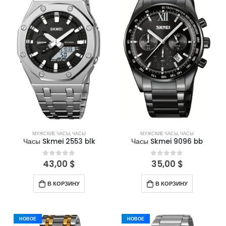
МУЖСКИЕ ЧАСЫ
,
ЧАСЫ
МУЖСКИЕ ЧАСЫ
,
ЧАСЫ
Часы Skmei 2553 blk
Часы Skmei 9096 bb
43,00
$
35,00
$
0
out of 5
0
out of 5
В КОРЗИНУ
В КОРЗИНУ
НОВОЕ
НОВОЕ