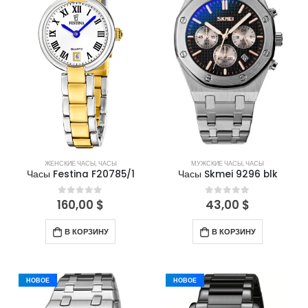
ЖЕНСКИЕ ЧАСЫ
,
ЧАСЫ
МУЖСКИЕ ЧАСЫ
,
ЧАСЫ
Часы Festina F20785/1
Часы Skmei 9296 blk
160,00
$
43,00
$
0
out of 5
0
out of 5
В КОРЗИНУ
В КОРЗИНУ
НОВОЕ
НОВОЕ