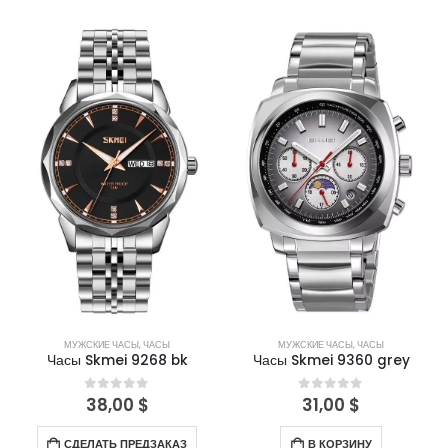
МУЖСКИЕ ЧАСЫ
,
ЧАСЫ
МУЖСКИЕ ЧАСЫ
,
ЧАСЫ
Часы Skmei 9268 bk
Часы Skmei 9360 grey
38,00
$
31,00
$
0
out of 5
0
out of 5
СДЕЛАТЬ ПРЕДЗАКАЗ
В КОРЗИНУ