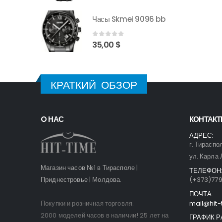
9096 bb
Часы Skmei 9096 bb
0
out of 5
35,00
$
КРАТКИЙ ОБЗОР
O НАС
КОНТАК
АДРЕС:
г. Тираспо
ул. Карла 
Магазин часов №1 в Тирасполе |
ТЕЛЕФОН
Приднестровье | Молдова.
(+373)77
ПОЧТА:
Покупки и розничная торговля.
mail@hit-
2000 моделей часов в наличии! 25 лет на
ГРАФИК Р