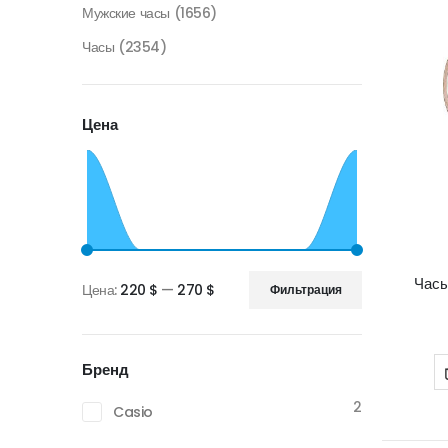
Мужские часы
(1656)
Часы
(2354)
Цена
Час
Цена:
220 $
—
270 $
Фильтрация
Минимальная
Максимальная
цена
цена
Бренд
2
Casio