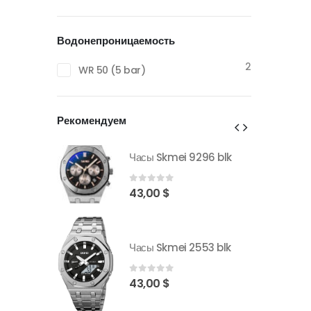
Водонепроницаемость
2
WR 50 (5 bar)
Рекомендуем
296 blk
Часы Skmei 9296 blk
0
out of 5
43,00
$
553 blk
Часы Skmei 2553 blk
0
out of 5
43,00
$