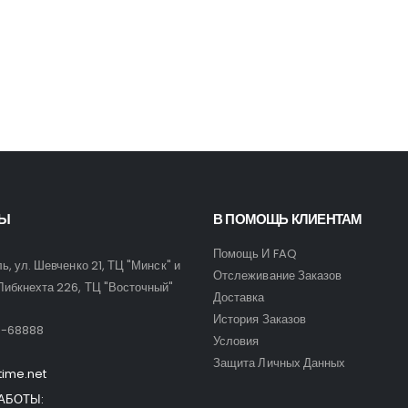
Часы Skmei 9096 bb
Часы Skmei 9096 bb
0
out of 5
0
out of 5
35,00
$
35,00
$
ТЫ
В ПОМОЩЬ КЛИЕНТАМ
Помощь И FAQ
ль, ул. Шевченко 21, ТЦ "Минск" и
Отслеживание Заказов
Либкнехта 226, ТЦ "Восточный"
Доставка
:
История Заказов
9-68888
Условия
Защита Личных Данных
time.net
АБОТЫ: