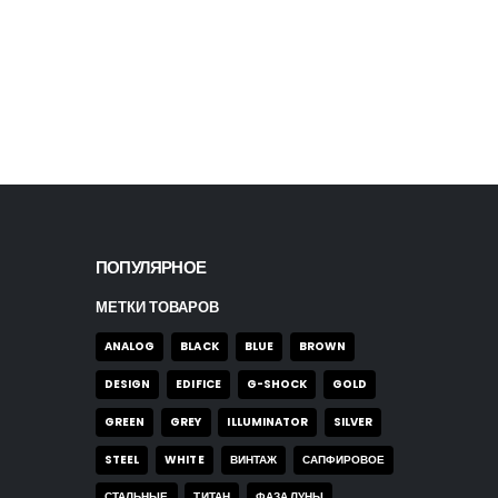
Часы Skmei 9096 bb
0
out of 5
35,00
$
ПОПУЛЯРНОЕ
МЕТКИ ТОВАРОВ
ANALOG
BLACK
BLUE
BROWN
DESIGN
EDIFICE
G-SHOCK
GOLD
GREEN
GREY
ILLUMINATOR
SILVER
STEEL
WHITE
ВИНТАЖ
САПФИРОВОЕ
СТАЛЬНЫЕ
ТИТАН
ФАЗА ЛУНЫ