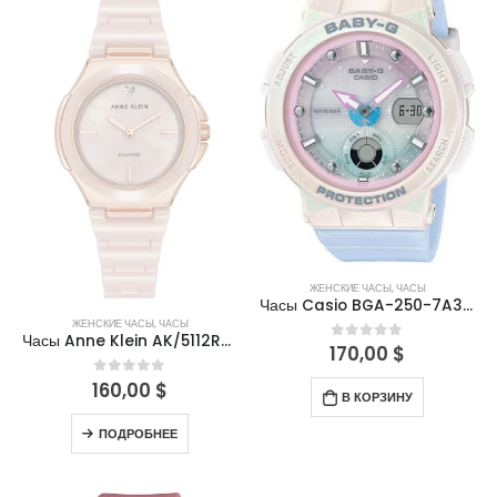
ЖЕНСКИЕ ЧАСЫ
,
ЧАСЫ
Часы Casio BGA-250-7A3DR
ЖЕНСКИЕ ЧАСЫ
,
ЧАСЫ
Часы Anne Klein AK/5112RGBH
170,00
$
0
out of 5
160,00
$
0
out of 5
В КОРЗИНУ
ПОДРОБНЕЕ