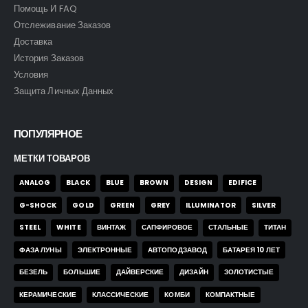
Помощь И FAQ
Отслеживание Заказов
Доставка
История Заказов
Условия
Защита Личных Данных
ПОПУЛЯРНОЕ
МЕТКИ ТОВАРОВ
ANALOG
BLACK
BLUE
BROWN
DESIGN
EDIFICE
G-SHOCK
GOLD
GREEN
GREY
ILLUMINATOR
SILVER
STEEL
WHITE
ВИНТАЖ
САПФИРОВОЕ
СТАЛЬНЫЕ
ТИТАН
ФАЗА ЛУНЫ
ЭЛЕКТРОННЫЕ
АВТОПОДЗАВОД
БАТАРЕЯ 10 ЛЕТ
БЕЗЕЛЬ
БОЛЬШИЕ
ДАЙВЕРСКИЕ
ДИЗАЙН
ЗОЛОТИСТЫЕ
Часы Skmei 9296 blk
Часы Skmei 9296 blk
КЕРАМИЧЕСКИЕ
КЛАССИЧЕСКИЕ
КОМБИ
КОМПАКТНЫЕ
0
out of 5
0
out of 5