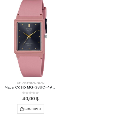
ЖЕНСКИЕ ЧАСЫ
,
ЧАСЫ
Часы Casio MQ-38UC-4ADF
40,00
$
0
out of 5
В КОРЗИНУ