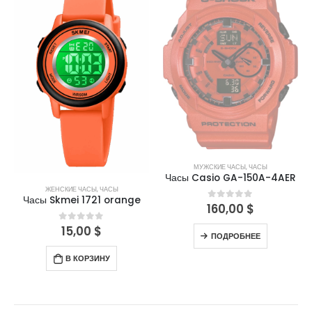
МУЖСКИЕ ЧАСЫ
,
ЧАСЫ
Часы Casio GA-150A-4AER
ЖЕНСКИЕ ЧАСЫ
,
ЧАСЫ
Часы Skmei 1721 orange
160,00
$
0
out of 5
15,00
$
0
out of 5
ПОДРОБНЕЕ
В КОРЗИНУ