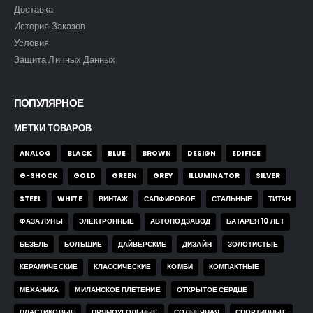
Доставка
История Заказов
Условия
Защита Личных Данных
ПОПУЛЯРНОЕ
МЕТКИ ТОВАРОВ
ANALOG
BLACK
BLUE
BROWN
DESIGN
EDIFICE
G-SHOCK
GOLD
GREEN
GREY
ILLUMINATOR
SILVER
STEEL
WHITE
ВИНТАЖ
САПФИРОВОЕ
СТАЛЬНЫЕ
ТИТАН
ФАЗА ЛУНЫ
ЭЛЕКТРОННЫЕ
АВТОПОДЗАВОД
БАТАРЕЯ 10 ЛЕТ
БЕЗЕЛЬ
БОЛЬШИЕ
ДАЙВЕРСКИЕ
ДИЗАЙН
ЗОЛОТИСТЫЕ
КЕРАМИЧЕСКИЕ
КЛАССИЧЕСКИЕ
КОМБИ
КОМПАКТНЫЕ
МЕХАНИКА
МИЛАНСКОЕ ПЛЕТЕНИЕ
ОТКРЫТОЕ СЕРДЦЕ
ПЛАСТИКОВЫЕ
ПРЯМОУГОЛЬНЫЕ
СОЛНЕЧНАЯ
СПОРТИВНЫЕ