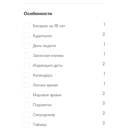
Особенности
1
Батарея на 10 лет
2
Будильник
1
День недели
1
Записная книжка
2
Индикация даты
1
Календарь
1
Летнее время
2
Мировое время
3
Подсветка
2
Секундомер
2
Таймер