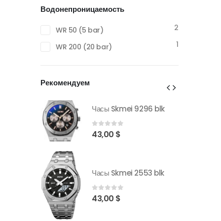
Водонепроницаемость
2
WR 50 (5 bar)
1
WR 200 (20 bar)
Рекомендуем
296 blk
Часы Skmei 9296 blk
0
out of 5
43,00
$
553 blk
Часы Skmei 2553 blk
0
out of 5
43,00
$