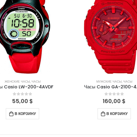
ЖЕНСКИЕ ЧАСЫ
,
ЧАСЫ
МУЖСКИЕ ЧАСЫ
,
ЧАСЫ
ы Casio LW-200-4AVDF
Часы Casio GA-2100-4
0
out of 5
0
out of 5
55,00
$
160,00
$
В КОРЗИНУ
В КОРЗИНУ