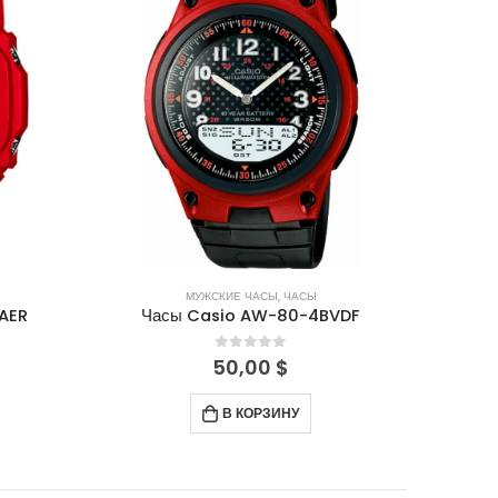
МУЖСКИЕ ЧАСЫ
,
ЧАСЫ
AER
Часы Casio AW-80-4BVDF
0
out of 5
50,00
$
В КОРЗИНУ