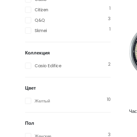
1
Citizen
3
Q&Q
1
Skmei
Коллекция
2
Casio Edifice
Цвет
10
Желтый
Час
Пол
3
Женские