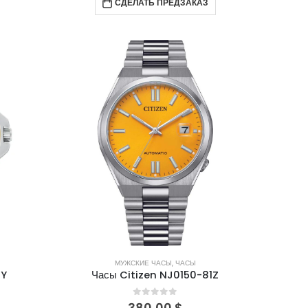
СДЕЛАТЬ ПРЕДЗАКАЗ
МУЖСКИЕ ЧАСЫ
,
ЧАСЫ
PY
Часы Citizen NJ0150-81Z
0
out of 5
380,00
$