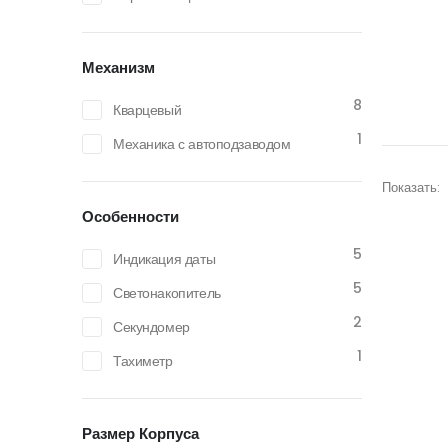
Механизм
8
Кварцевый
1
Механика с автоподзаводом
Показать:
Особенности
5
Индикация даты
5
Светонакопитель
2
Секундомер
1
Тахиметр
Размер Корпуса