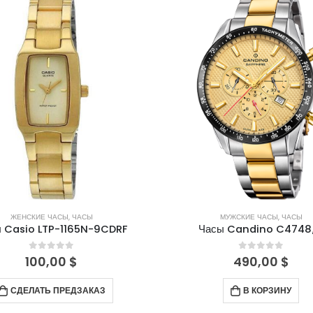
ЖЕНСКИЕ ЧАСЫ
,
ЧАСЫ
МУЖСКИЕ ЧАСЫ
,
ЧАСЫ
 Casio LTP-1165N-9CDRF
Часы Candino C4748
0
out of 5
0
out of 5
100,00
$
490,00
$
СДЕЛАТЬ ПРЕДЗАКАЗ
В КОРЗИНУ