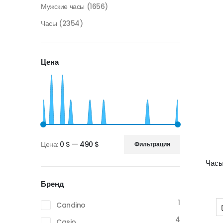
Мужские часы
(1656)
Часы
(2354)
Цена
Цена:
0 $
—
490 $
Фильтрация
Минимальная
Максимальная
Часы
цена
цена
Бренд
1
Candino
4
Casio