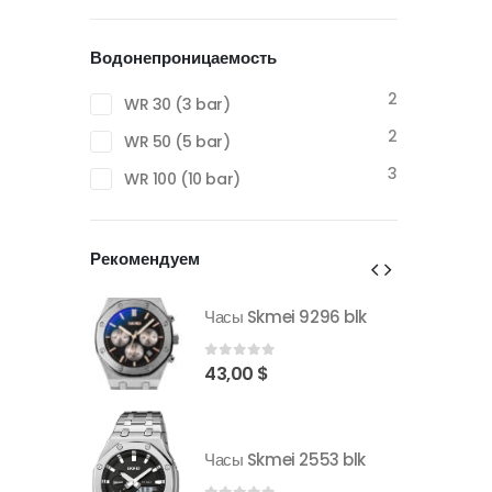
Водонепроницаемость
2
WR 30 (3 bar)
2
WR 50 (5 bar)
3
WR 100 (10 bar)
Рекомендуем
296 blk
Часы Skmei 9296 blk
0
out of 5
43,00
$
553 blk
Часы Skmei 2553 blk