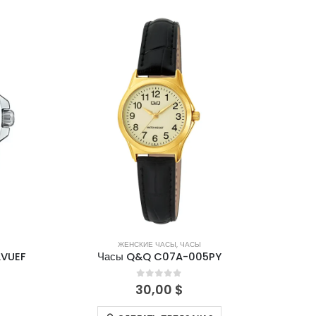
ЖЕНСКИЕ ЧАСЫ
,
ЧАСЫ
AVUEF
Часы Q&Q C07A-005PY
0
out of 5
30,00
$