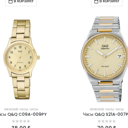
В КОРЗИНУ
В КОРЗИНУ
ЖЕНСКИЕ ЧАСЫ
,
ЧАСЫ
МУЖСКИЕ ЧАСЫ
,
ЧАСЫ
асы Q&Q C09A-009PY
Часы Q&Q S21A-007
0
out of 5
0
out of 5
35,00
$
70,00
$