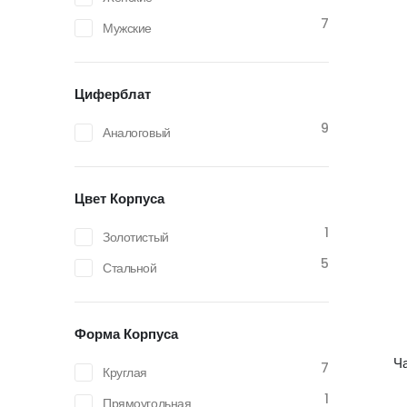
7
Мужские
Циферблат
9
Аналоговый
Цвет Корпуса
1
Золотистый
5
Стальной
Форма Корпуса
Ч
7
Круглая
1
Прямоугольная