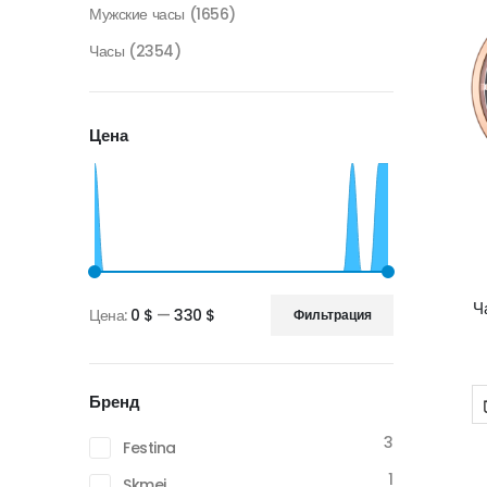
Мужские часы
(1656)
Часы
(2354)
Цена
Ч
Цена:
0 $
—
330 $
Фильтрация
Минимальная
Максимальная
цена
цена
Бренд
3
Festina
1
Skmei