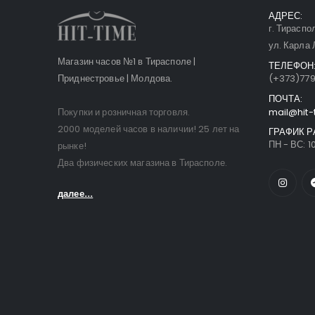
АДРЕС:
г. Тираспо
ул. Карла 
Магазин часов №1 в Тирасполе |
ТЕЛЕФОН
Приднестровье | Молдова.
(+373)77
ПОЧТА:
Покупки и розничная торговля.
mail@hit-
2000 моделей часов в наличии! 25 лет на
ГРАФИК Р
ПН - ВС: 10
рынке!
Два физических магазина в Тирасполе.
далее...