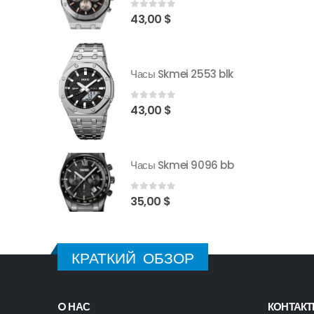
0
out of 5
43,00
$
553 blk
Часы Skmei 2553 blk
0
out of 5
43,00
$
9096 bb
Часы Skmei 9096 bb
0
out of 5
35,00
$
КРАТКИЙ ОБЗОР
O НАС
КОНТАК