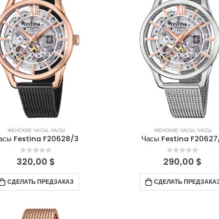
ЖЕНСКИЕ ЧАСЫ
,
ЧАСЫ
ЖЕНСКИЕ ЧАСЫ
,
ЧАСЫ
асы Festina F20628/3
Часы Festina F20627
0
out of 5
0
out of 5
320,00
$
290,00
$
СДЕЛАТЬ ПРЕДЗАКАЗ
СДЕЛАТЬ ПРЕДЗАКА