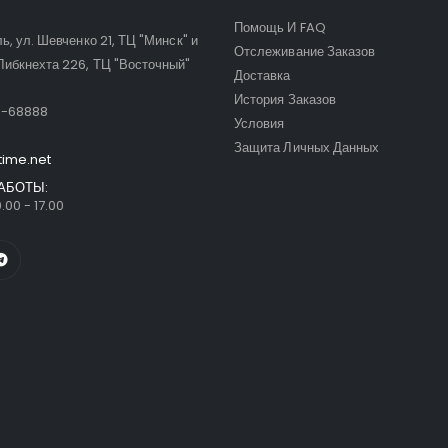
Помощь И FAQ
ль, ул. Шевченко 21, ТЦ "Минск" и
Отслеживание Заказов
Либкнехта 226, ТЦ "Восточный"
Доставка
:
История Заказов
9-68888
Условия
Защита Личных Данных
time.net
АБОТЫ:
.00 - 17.00