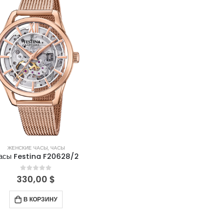
ЖЕНСКИЕ ЧАСЫ
,
ЧАСЫ
асы Festina F20628/2
0
out of 5
330,00
$
В КОРЗИНУ