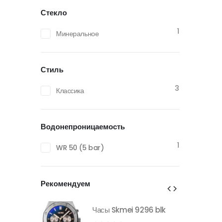
Стекло
1
Минеральное
Стиль
3
Классика
Водонепроницаемость
1
WR 50 (5 bar)
Рекомендуем
296 blk
Часы Skmei 9296 blk