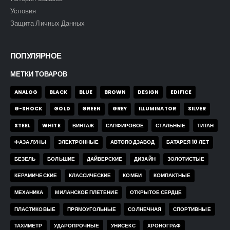
Условия
Защита Личных Данных
ПОПУЛЯРНОЕ
МЕТКИ ТОВАРОВ
ANALOG
BLACK
BLUE
BROWN
DESIGN
EDIFICE
G-SHOCK
GOLD
GREEN
GREY
ILLUMINATOR
SILVER
STEEL
WHITE
ВИНТАЖ
САПФИРОВОЕ
СТАЛЬНЫЕ
ТИТАН
ФАЗА ЛУНЫ
ЭЛЕКТРОННЫЕ
АВТОПОДЗАВОД
БАТАРЕЯ 10 ЛЕТ
БЕЗЕЛЬ
БОЛЬШИЕ
ДАЙВЕРСКИЕ
ДИЗАЙН
ЗОЛОТИСТЫЕ
КЕРАМИЧЕСКИЕ
КЛАССИЧЕСКИЕ
КОМБИ
КОМПАКТНЫЕ
МЕХАНИКА
МИЛАНСКОЕ ПЛЕТЕНИЕ
ОТКРЫТОЕ СЕРДЦЕ
ПЛАСТИКОВЫЕ
ПРЯМОУГОЛЬНЫЕ
СОЛНЕЧНАЯ
СПОРТИВНЫЕ
ТАХИМЕТР
УДАРОПРОЧНЫЕ
УНИСЕКС
ХРОНОГРАФ