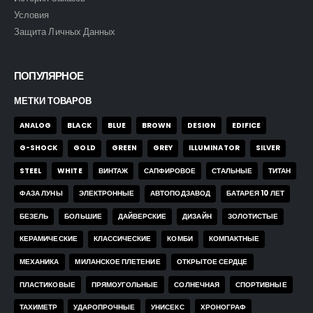
Условия
Защита Личных Данных
ПОПУЛЯРНОЕ
МЕТКИ ТОВАРОВ
ANALOG
BLACK
BLUE
BROWN
DESIGN
EDIFICE
G-SHOCK
GOLD
GREEN
GREY
ILLUMINATOR
SILVER
STEEL
WHITE
ВИНТАЖ
САПФИРОВОЕ
СТАЛЬНЫЕ
ТИТАН
ФАЗА ЛУНЫ
ЭЛЕКТРОННЫЕ
АВТОПОДЗАВОД
БАТАРЕЯ 10 ЛЕТ
БЕЗЕЛЬ
БОЛЬШИЕ
ДАЙВЕРСКИЕ
ДИЗАЙН
ЗОЛОТИСТЫЕ
КЕРАМИЧЕСКИЕ
КЛАССИЧЕСКИЕ
КОМБИ
КОМПАКТНЫЕ
МЕХАНИКА
МИЛАНСКОЕ ПЛЕТЕНИЕ
ОТКРЫТОЕ СЕРДЦЕ
ПЛАСТИКОВЫЕ
ПРЯМОУГОЛЬНЫЕ
СОЛНЕЧНАЯ
СПОРТИВНЫЕ
ТАХИМЕТР
УДАРОПРОЧНЫЕ
УНИСЕКС
ХРОНОГРАФ