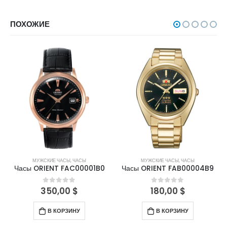
ПОХОЖИЕ
МУЖСКИЕ ЧАСЫ
,
ЧАСЫ
МУЖСКИЕ ЧАСЫ
,
ЧАСЫ
Часы ORIENT FAC00001B0
Часы ORIENT FAB00004B9
350,00
$
180,00
$
0
out of 5
0
out of 5
В КОРЗИНУ
В КОРЗИНУ