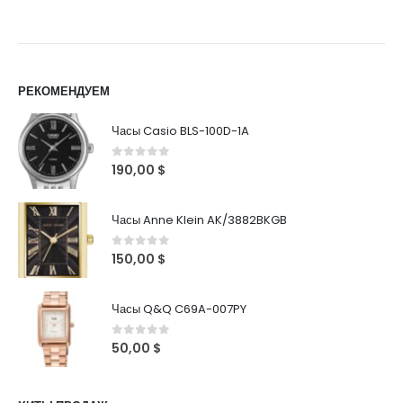
РЕКОМЕНДУЕМ
Часы Casio BLS-100D-1A
0
out of 5
190,00
$
Часы Anne Klein AK/3882BKGB
0
out of 5
150,00
$
Часы Q&Q C69A-007PY
0
out of 5
50,00
$