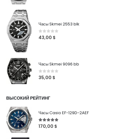
Часы Skmei 2553 blk
0
out of 5
43,00
$
Часы Skmei 9096 bb
0
out of 5
35,00
$
ВЫСОКИЙ РЕЙТИНГ
Часы Casio EF-129D-2AEF
5
out of 5
170,00
$