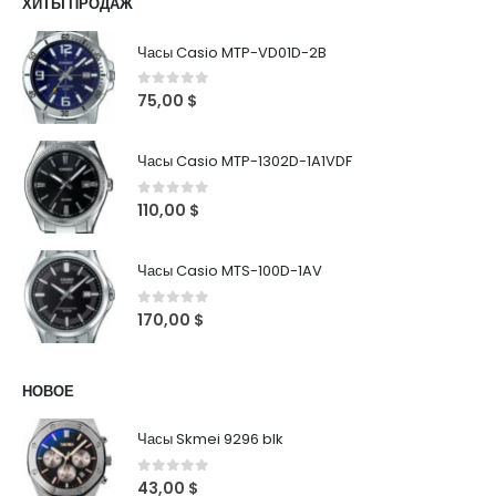
ХИТЫ ПРОДАЖ
Часы Casio MTP-VD01D-2B
0
out of 5
75,00
$
Часы Casio MTP-1302D-1A1VDF
0
out of 5
110,00
$
Часы Casio MTS-100D-1AV
0
out of 5
170,00
$
НОВОЕ
Часы Skmei 9296 blk
0
out of 5
43,00
$