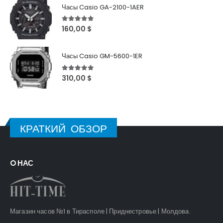
Часы Casio GA-2100-1AER
5
out of 5
160,00
$
Часы Casio GM-5600-1ER
5
out of 5
310,00
$
КРАТКИЙ ОБЗОР
O НАС
Магазин часов №1 в Тирасполе | Приднестровье | Молдова.