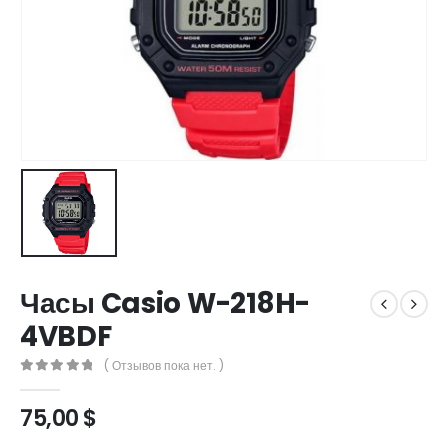
Часы Casio W-218H-
4VBDF
( Отзывов пока нет. )
0
out of 5
75,00
$