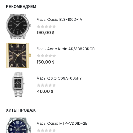
РЕКОМЕНДУЕМ
Часы Casio BLS-100D-1A
0
out of 5
190,00
$
Часы Anne Klein AK/3882BKGB
0
out of 5
150,00
$
Часы Q&Q C69A-005PY
0
out of 5
40,00
$
ХИТЫ ПРОДАЖ
Часы Casio MTP-VD01D-2B