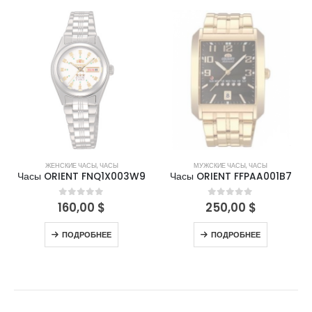
НЕТ В НАЛИЧИИ
НЕТ В НАЛИЧИИ
ЖЕНСКИЕ ЧАСЫ
,
ЧАСЫ
МУЖСКИЕ ЧАСЫ
,
ЧАСЫ
Часы ORIENT FNQ1X003W9
Часы ORIENT FFPAA001B7
160,00
$
250,00
$
0
out of 5
0
out of 5
ПОДРОБНЕЕ
ПОДРОБНЕЕ