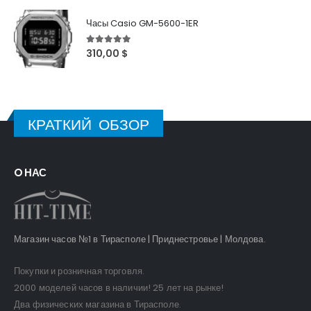
Часы Casio GM-5600-1ER
5
out of 5
310,00
$
КРАТКИЙ ОБЗОР
O НАС
Магазин часов №1 в Тирасполе | Приднестровье | Молдова.
Покупки и розничная торговля.
2000 моделей часов в наличии! 25 лет на рынке!
Два физических магазина в Тирасполе.