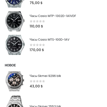
0
out of 5
75,00
$
Часы Casio MTP-1302D-1A1VDF
0
out of 5
110,00
$
Часы Casio MTS-100D-1AV
0
out of 5
170,00
$
НОВОЕ
Часы Skmei 9296 blk
0
out of 5
43,00
$
Часы Skmei 2553 blk