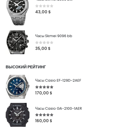
0
out of 5
43,00
$
Часы Skmei 9096 bb
0
out of 5
35,00
$
ВЫСОКИЙ РЕЙТИНГ
Часы Casio EF-129D-2AEF
5
out of 5
170,00
$
Часы Casio GA-2100-1AER
5
out of 5
160,00
$