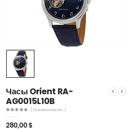
Часы Orient RA-
AG0015L10B
( Отзывов пока нет. )
0
out of 5
280,00
$