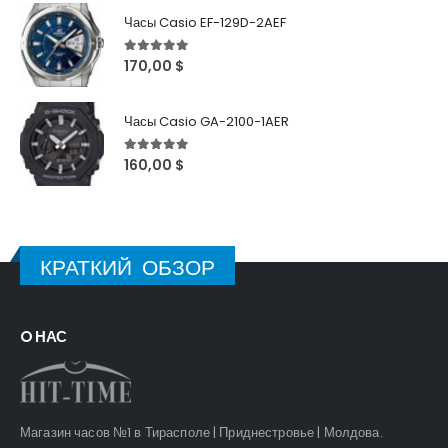
Часы Casio EF-129D-2AEF
5
out of 5
170,00
$
Часы Casio GA-2100-1AER
5
out of 5
160,00
$
КРАТКИЙ ОБЗОР
O НАС
Магазин часов №1 в Тирасполе | Приднестровье | Молдова.