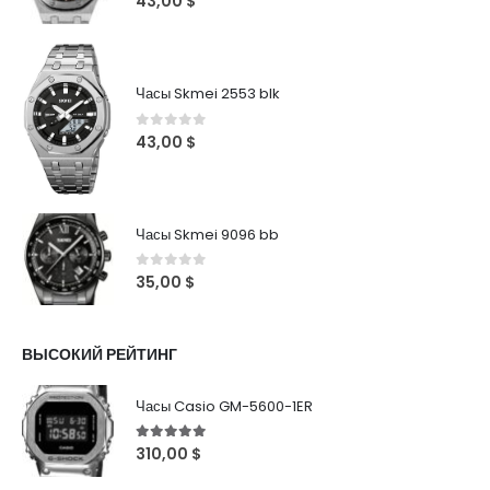
43,00
$
Часы Skmei 2553 blk
0
out of 5
43,00
$
Часы Skmei 9096 bb
0
out of 5
35,00
$
ВЫСОКИЙ РЕЙТИНГ
Часы Casio GM-5600-1ER
5
out of 5
310,00
$