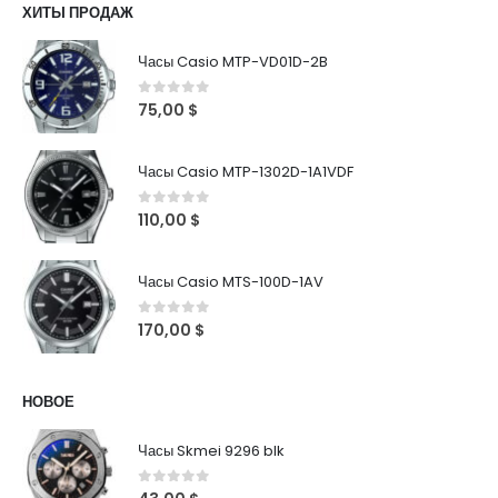
ХИТЫ ПРОДАЖ
Часы Casio MTP-VD01D-2B
0
out of 5
75,00
$
Часы Casio MTP-1302D-1A1VDF
0
out of 5
110,00
$
Часы Casio MTS-100D-1AV
0
out of 5
170,00
$
НОВОЕ
Часы Skmei 9296 blk
0
out of 5