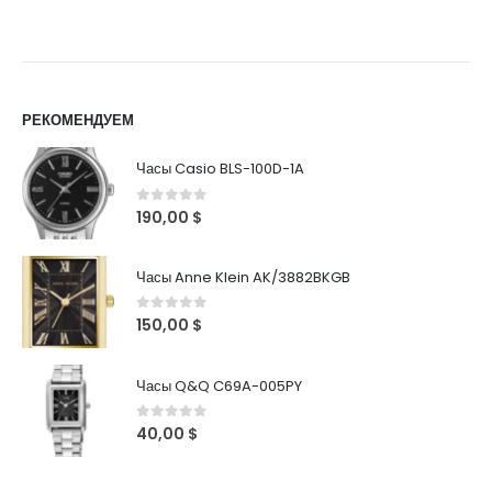
РЕКОМЕНДУЕМ
Часы Casio BLS-100D-1A
0
out of 5
190,00
$
Часы Anne Klein AK/3882BKGB
0
out of 5
150,00
$
Часы Q&Q C69A-005PY
0
out of 5
40,00
$