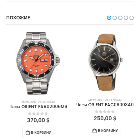
ПОХОЖИЕ
МУЖСКИЕ ЧАСЫ
,
ЧАСЫ
МУЖСКИЕ ЧАСЫ
,
ЧАСЫ
Часы ORIENT FAC08003A0
Часы ORIENT FAA02006M9
250,00
$
0
out of 5
370,00
$
0
out of 5
В КОРЗИНУ
В КОРЗИНУ