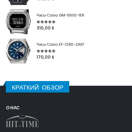
Часы Casio GM-5600-1ER
5
out of 5
310,00
$
Часы Casio EF-129D-2AEF
5
out of 5
170,00
$
КРАТКИЙ ОБЗОР
O НАС