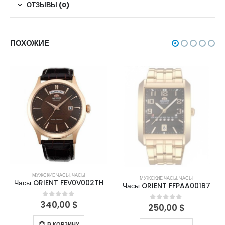
ОТЗЫВЫ (0)
ПОХОЖИЕ
НЕТ В НАЛИЧИИ
МУЖСКИЕ ЧАСЫ
,
ЧАСЫ
МУЖСКИЕ ЧАСЫ
,
ЧАСЫ
Часы ORIENT FEV0V002TH
Часы ORIENT FFPAA001B7
340,00
$
0
out of 5
250,00
$
0
out of 5
В КОРЗИНУ