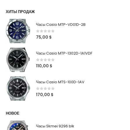
ХИТЫ ПРОДАЖ
Часы Casio MTP-VD01D-2B
0
out of 5
75,00
$
Часы Casio MTP-1302D-1A1VDF
0
out of 5
110,00
$
Часы Casio MTS-100D-1AV
0
out of 5
170,00
$
НОВОЕ
Часы Skmei 9296 blk