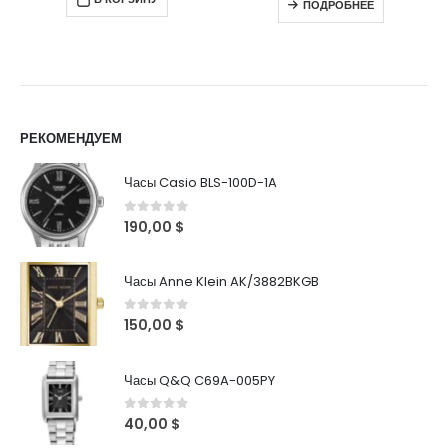
ПОДРОБНЕЕ
РЕКОМЕНДУЕМ
Часы Casio BLS-100D-1A
0
out of 5
190,00
$
Часы Anne Klein AK/3882BKGB
0
out of 5
150,00
$
Часы Q&Q C69A-005PY
0
out of 5
40,00
$