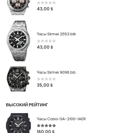
0
out of 5
43,00
$
Часы Skmei 2553 blk
0
out of 5
43,00
$
Часы Skmei 9096 bb
0
out of 5
35,00
$
ВЫСОКИЙ РЕЙТИНГ
Часы Casio GA-2100-1AER
5
out of 5
160,00
$