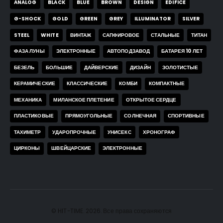
ANALOG
BLACK
BLUE
BROWN
DESIGN
EDIFICE
G-SHOCK
GOLD
GREEN
GREY
ILLUMINATOR
SILVER
STEEL
WHITE
ВИНТАЖ
САПФИРОВОЕ
СТАЛЬНЫЕ
ТИТАН
ФАЗА ЛУНЫ
ЭЛЕКТРОННЫЕ
АВТОПОДЗАВОД
БАТАРЕЯ 10 ЛЕТ
БЕЗЕЛЬ
БОЛЬШИЕ
ДАЙВЕРСКИЕ
ДИЗАЙН
ЗОЛОТИСТЫЕ
КЕРАМИЧЕСКИЕ
КЛАССИЧЕСКИЕ
КОМБИ
КОМПАКТНЫЕ
МЕХАНИКА
МИЛАНСКОЕ ПЛЕТЕНИЕ
ОТКРЫТОЕ СЕРДЦЕ
ПЛАСТИКОВЫЕ
ПРЯМОУГОЛЬНЫЕ
СОЛНЕЧНАЯ
СПОРТИВНЫЕ
ТАХИМЕТР
УДАРОПРОЧНЫЕ
УНИСЕКС
ХРОНОГРАФ
ЦИРКОНЫ
ШВЕЙЦАРСКИЕ
ЭЛЕКТРОННЫЕ
© HIT-TIME. 2026. Все права сохраняются