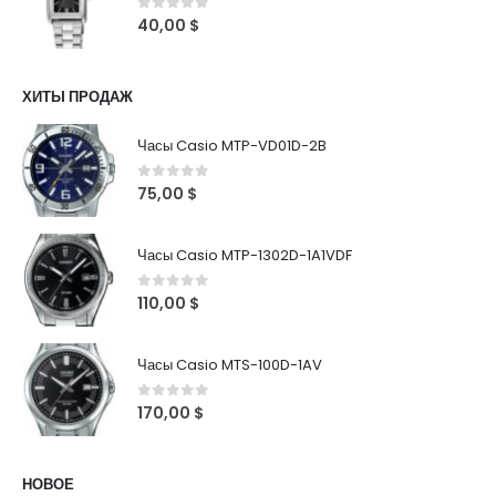
0
out of 5
40,00
$
ХИТЫ ПРОДАЖ
Часы Casio MTP-VD01D-2B
0
out of 5
75,00
$
Часы Casio MTP-1302D-1A1VDF
0
out of 5
110,00
$
Часы Casio MTS-100D-1AV
0
out of 5
170,00
$
НОВОЕ