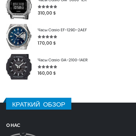
5
out of 5
310,00
$
Часы Casio EF-129D-2AEF
5
out of 5
170,00
$
Часы Casio GA-2100-1AER
5
out of 5
160,00
$
КРАТКИЙ ОБЗОР
O НАС