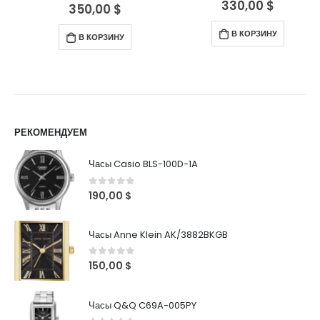
330,00
$
0
out of 5
350,00
$
0
out of 5
В КОРЗИНУ
В КОРЗИНУ
РЕКОМЕНДУЕМ
Часы Casio BLS-100D-1A
0
out of 5
190,00
$
Часы Anne Klein AK/3882BKGB
0
out of 5
150,00
$
Часы Q&Q C69A-005PY