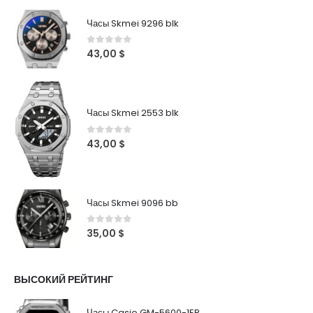
Часы Skmei 9296 blk
0
out of 5
43,00
$
Часы Skmei 2553 blk
0
out of 5
43,00
$
Часы Skmei 9096 bb
0
out of 5
35,00
$
ВЫСОКИЙ РЕЙТИНГ
Часы Casio GM-5600-1ER