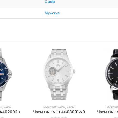
Casio
Мужские
ЛИЧИИ
СЫ
,
ЧАСЫ
МУЖСКИЕ ЧАСЫ
,
ЧАСЫ
МУЖСКИ
FAG03001W0
Часы ORIENT FUG1R002B6
Часы ORI