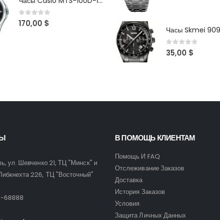
Часы Casio MTS-100D-1AV
0
out of 5
170,00
$
Часы Skmei 90
0
out of 5
35,00
$
ТЫ
В ПОМОЩЬ КЛИЕНТАМ
Помощь И FAQ
ль, ул. Шевченко 21, ТЦ "Минск" и
Отслеживание Заказов
Либкнехта 226, ТЦ "Восточный"
Доставка
:
История Заказов
9-68888
Условия
Защита Личных Данных