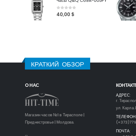
Часы Q&Q C69A-005PY
0
out of 5
40,00
$
КРАТКИЙ ОБЗОР
O НАС
КОНТАК
АДРЕС:
г. Тираспо
ул. Карла 
Магазин часов №1 в Тирасполе |
ТЕЛЕФОН
Приднестровье | Молдова.
(+373)77
ПОЧТА: