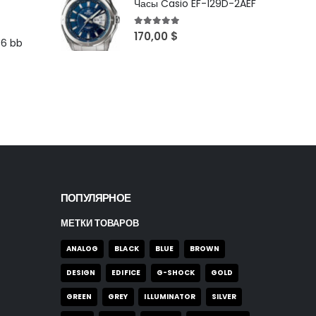
Часы Casio EF-129D-2AEF
5
out of 5
170,00
$
96 bb
ПОПУЛЯРНОЕ
МЕТКИ ТОВАРОВ
ANALOG
BLACK
BLUE
BROWN
DESIGN
EDIFICE
G-SHOCK
GOLD
GREEN
GREY
ILLUMINATOR
SILVER