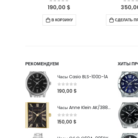
5
0
out of 5
0
out 
350,00
$
400,
СДЕЛАТЬ ПРЕДЗАКАЗ
ПОДРО
РЕКОМЕНДУЕМ
ХИТЫ П
Часы Casio BLS-100D-1A
0
out of 5
190,00
$
Часы Anne Klein AK/3882BKGB
0
out of 5
150,00
$