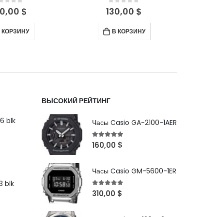
out of 5
0
out of 5
0,00
$
340,00
$
 КОРЗИНУ
В КОРЗИНУ
ВЫСОКИЙ РЕЙТИНГ
6 blk
Часы Casio GA-2100-1AER
5
out of 5
160,00
$
Часы Casio GM-5600-1ER
 blk
5
out of 5
310,00
$