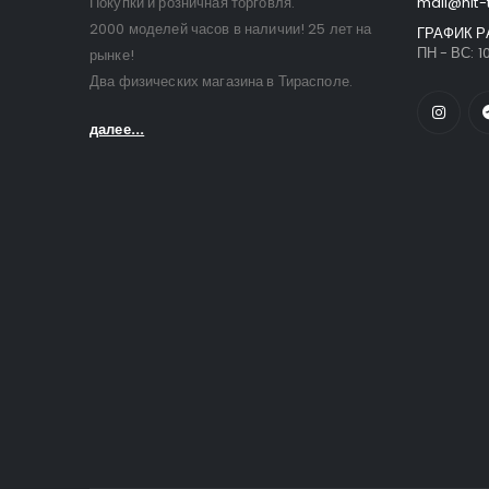
Покупки и розничная торговля.
mail@hit-
2000 моделей часов в наличии! 25 лет на
ГРАФИК Р
ПН - ВС: 10
рынке!
Два физических магазина в Тирасполе.
далее...