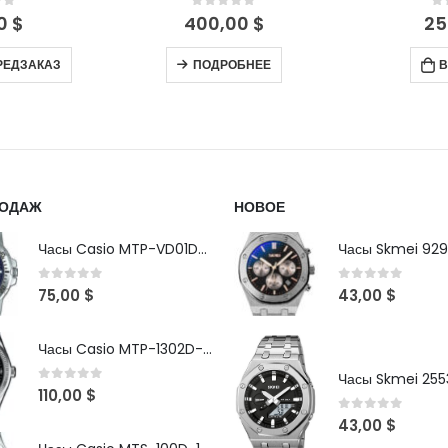
of 5
0
out of 5
0
00
$
250,00
$
13
БНЕЕ
В КОРЗИНУ
В
РОДАЖ
НОВОЕ
Часы Casio MTP-VD01D-2B
Часы Skmei 929
0
out of 5
0
out of 5
75,00
$
43,00
$
Часы Casio MTP-1302D-1A1VDF
Часы Skmei 2553
0
out of 5
110,00
$
0
out of 5
43,00
$