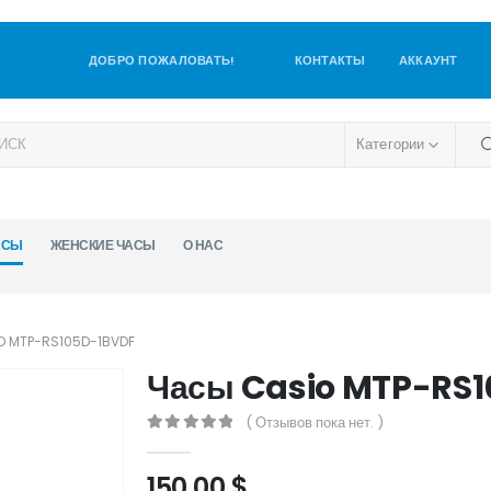
ДОБРО ПОЖАЛОВАТЬ!
КОНТАКТЫ
АККАУНТ
Категории
АСЫ
ЖЕНСКИЕ ЧАСЫ
О НАС
O MTP-RS105D-1BVDF
Часы Casio MTP-RS
( Отзывов пока нет. )
0
out of 5
150,00
$