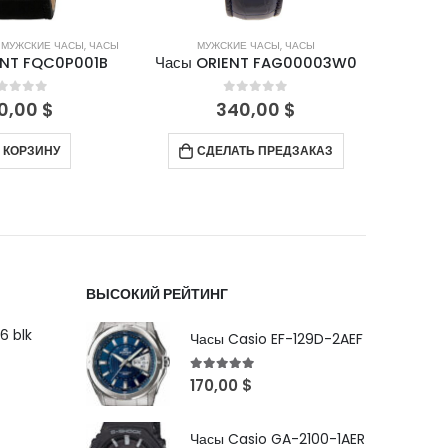
Е ЧАСЫ
,
ЧАСЫ
МУЖСКИЕ ЧАСЫ
,
ЧАСЫ
М
NT FAG00003W0
Часы ORIENT FAB00004D9
Часы 
out of 5
0
out of 5
0,00
$
180,00
$
ТЬ ПРЕДЗАКАЗ
В КОРЗИНУ
ВЫСОКИЙ РЕЙТИНГ
6 blk
Часы Casio EF-129D-2AEF
5
out of 5
170,00
$
Часы Casio GA-2100-1AER