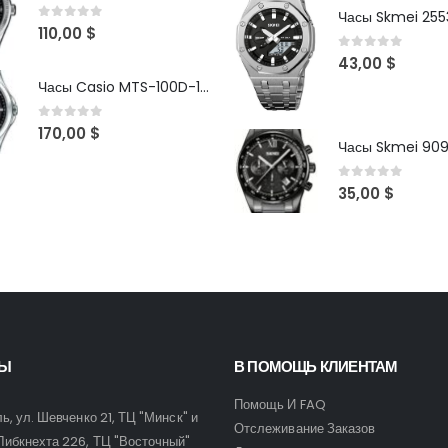
Часы Skmei 2553
0
out of 5
110,00
$
0
out of 5
43,00
$
Часы Casio MTS-100D-1AV
0
out of 5
170,00
$
Часы Skmei 90
0
out of 5
35,00
$
ТЫ
В ПОМОЩЬ КЛИЕНТАМ
Помощь И FAQ
ль, ул. Шевченко 21, ТЦ "Минск" и
Отслеживание Заказов
Либкнехта 226, ТЦ "Восточный"