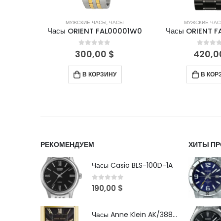
СЫ
МУЖСКИЕ ЧАСЫ
,
ЧАСЫ
МУЖСКИЕ ЧА
0001W0
Часы ORIENT FAA02003B9
Часы ORIENT 
5
0
out of 5
0
out 
420,00
$
220,
В КОРЗИНУ
ПОДРО
РЕКОМЕНДУЕМ
ХИТЫ П
Часы Casio BLS-100D-1A
0
out of 5
190,00
$
Часы Anne Klein AK/3882BKGB