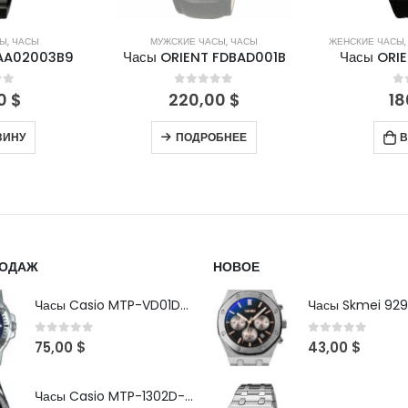
СЫ
,
ЧАСЫ
ЖЕНСКИЕ ЧАСЫ
,
МУЖСКИЕ ЧАСЫ
,
ЧАСЫ
МУЖСКИ
FDBAD001B
Часы ORIENT FQC0P001B
Часы ORIE
of 5
0
out of 5
0
00
$
180,00
$
34
БНЕЕ
В КОРЗИНУ
СДЕЛА
РОДАЖ
НОВОЕ
Часы Casio MTP-VD01D-2B
Часы Skmei 929
0
out of 5
0
out of 5
75,00
$
43,00
$
Часы Casio MTP-1302D-1A1VDF