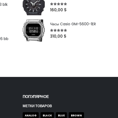
 blk
5
out of 5
160,00
$
Часы Casio GM-5600-1ER
5
out of 5
310,00
$
96 bb
ПОПУЛЯРНОЕ
МЕТКИ ТОВАРОВ
ANALOG
BLACK
BLUE
BROWN