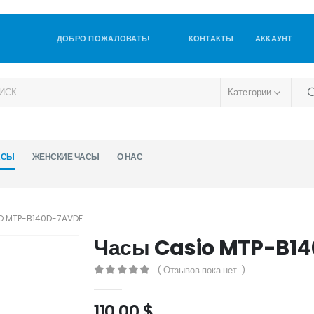
ДОБРО ПОЖАЛОВАТЬ!
КОНТАКТЫ
АККАУНТ
Категории
АСЫ
ЖЕНСКИЕ ЧАСЫ
О НАС
O MTP-B140D-7AVDF
Часы Casio MTP-B1
( Отзывов пока нет. )
0
out of 5
110,00
$