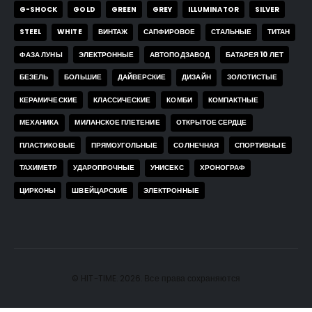
G-SHOCK
GOLD
GREEN
GREY
ILLUMINATOR
SILVER
STEEL
WHITE
ВИНТАЖ
САПФИРОВОЕ
СТАЛЬНЫЕ
ТИТАН
ФАЗА ЛУНЫ
ЭЛЕКТРОННЫЕ
АВТОПОДЗАВОД
БАТАРЕЯ 10 ЛЕТ
БЕЗЕЛЬ
БОЛЬШИЕ
ДАЙВЕРСКИЕ
ДИЗАЙН
ЗОЛОТИСТЫЕ
КЕРАМИЧЕСКИЕ
КЛАССИЧЕСКИЕ
КОМБИ
КОМПАКТНЫЕ
МЕХАНИКА
МИЛАНСКОЕ ПЛЕТЕНИЕ
ОТКРЫТОЕ СЕРДЦЕ
ПЛАСТИКОВЫЕ
ПРЯМОУГОЛЬНЫЕ
СОЛНЕЧНАЯ
СПОРТИВНЫЕ
ТАХИМЕТР
УДАРОПРОЧНЫЕ
УНИСЕКС
ХРОНОГРАФ
ЦИРКОНЫ
ШВЕЙЦАРСКИЕ
ЭЛЕКТРОННЫЕ
© HIT-TIME. 2026. Все права сохраняются