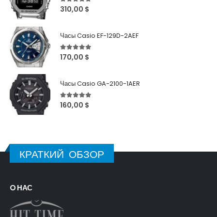
5
out of 5
310,00
$
Часы Casio EF-129D-2AEF
5
out of 5
170,00
$
Часы Casio GA-2100-1AER
5
out of 5
160,00
$
КРАТКИЙ ОБЗОР
O НАС