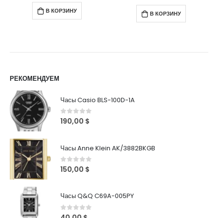
В КОРЗИНУ
РЕКОМЕНДУЕМ
Часы Casio BLS-100D-1A
0
out of 5
190,00
$
Часы Anne Klein AK/3882BKGB
0
out of 5
150,00
$
Часы Q&Q C69A-005PY
0
out of 5
40,00
$