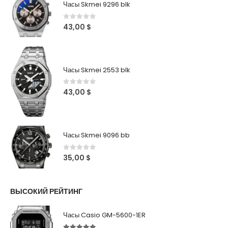
Часы Skmei 9296 blk
0
out of 5
43,00
$
Часы Skmei 2553 blk
0
out of 5
43,00
$
Часы Skmei 9096 bb
0
out of 5
35,00
$
ВЫСОКИЙ РЕЙТИНГ
Часы Casio GM-5600-1ER