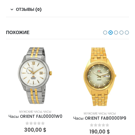
ОТЗЫВЫ (0)
ПОХОЖИЕ
НЕТ В НАЛИЧИИ
МУЖСКИЕ ЧАСЫ
,
ЧАСЫ
Ы
430,00
$
0
out of 5
МУЖСКИЕ ЧАСЫ
,
ЧАСЫ
0001W0
Часы ORIENT FAB00001P9
ПОДРОБНЕЕ
5
190,00
$
0
out of 5