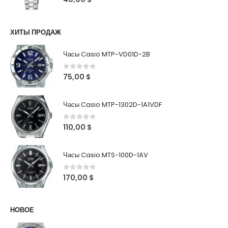
ХИТЫ ПРОДАЖ
Часы Casio MTP-VD01D-2B
0
out of 5
75,00
$
Часы Casio MTP-1302D-1A1VDF
0
out of 5
110,00
$
Часы Casio MTS-100D-1AV
0
out of 5
170,00
$
НОВОЕ