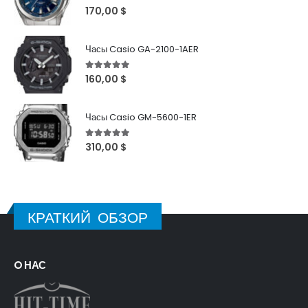
5
out of 5
170,00
$
Часы Casio GA-2100-1AER
5
out of 5
160,00
$
Часы Casio GM-5600-1ER
5
out of 5
310,00
$
КРАТКИЙ ОБЗОР
O НАС