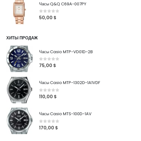
Часы Q&Q C69A-007PY
0
out of 5
50,00
$
ХИТЫ ПРОДАЖ
Часы Casio MTP-VD01D-2B
0
out of 5
75,00
$
Часы Casio MTP-1302D-1A1VDF
0
out of 5
110,00
$
Часы Casio MTS-100D-1AV
0
out of 5
170,00
$