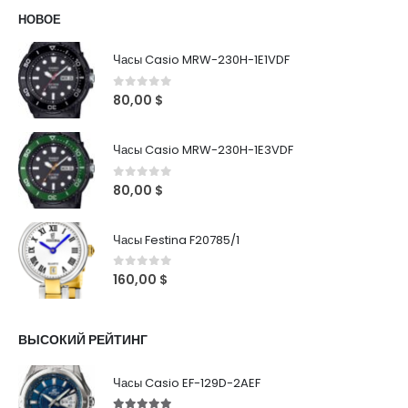
НОВОЕ
Часы Casio MRW-230H-1E1VDF
0
out of 5
80,00
$
Часы Casio MRW-230H-1E3VDF
0
out of 5
80,00
$
Часы Festina F20785/1
0
out of 5
160,00
$
ВЫСОКИЙ РЕЙТИНГ
Часы Casio EF-129D-2AEF