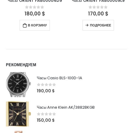
Часы ORIENT FAB00004D9
Часы ORIENT FAB00009L9
180,00
$
170,00
$
0
out of 5
0
out of 5
В КОРЗИНУ
ПОДРОБНЕЕ
РЕКОМЕНДУЕМ
Часы Casio BLS-100D-1A
0
out of 5
190,00
$
Часы Anne Klein AK/3882BKGB
0
out of 5
150,00
$