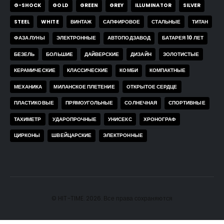
G-SHOCK
GOLD
GREEN
GREY
ILLUMINATOR
SILVER
STEEL
WHITE
ВИНТАЖ
САПФИРОВОЕ
СТАЛЬНЫЕ
ТИТАН
ФАЗА ЛУНЫ
ЭЛЕКТРОННЫЕ
АВТОПОДЗАВОД
БАТАРЕЯ 10 ЛЕТ
БЕЗЕЛЬ
БОЛЬШИЕ
ДАЙВЕРСКИЕ
ДИЗАЙН
ЗОЛОТИСТЫЕ
КЕРАМИЧЕСКИЕ
КЛАССИЧЕСКИЕ
КОМБИ
КОМПАКТНЫЕ
МЕХАНИКА
МИЛАНСКОЕ ПЛЕТЕНИЕ
ОТКРЫТОЕ СЕРДЦЕ
ПЛАСТИКОВЫЕ
ПРЯМОУГОЛЬНЫЕ
СОЛНЕЧНАЯ
СПОРТИВНЫЕ
ТАХИМЕТР
УДАРОПРОЧНЫЕ
УНИСЕКС
ХРОНОГРАФ
ЦИРКОНЫ
ШВЕЙЦАРСКИЕ
ЭЛЕКТРОННЫЕ
© HIT-TIME. 2026. Все права сохраняются