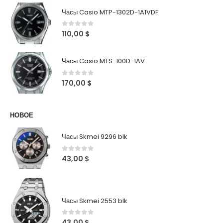
Часы Casio MTP-1302D-1A1VDF
0
out of 5
110,00
$
Часы Casio MTS-100D-1AV
0
out of 5
170,00
$
НОВОЕ
Часы Skmei 9296 blk
0
out of 5
43,00
$
Часы Skmei 2553 blk
0
out of 5
43,00
$