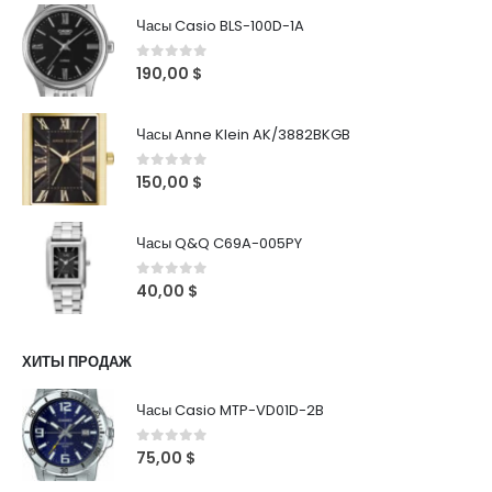
Часы Casio BLS-100D-1A
0
out of 5
190,00
$
Часы Anne Klein AK/3882BKGB
0
out of 5
150,00
$
Часы Q&Q C69A-005PY
0
out of 5
40,00
$
ХИТЫ ПРОДАЖ
Часы Casio MTP-VD01D-2B
0
out of 5
75,00
$