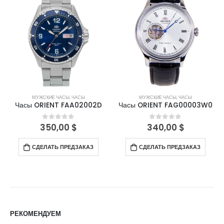
МУЖСКИЕ ЧАСЫ
,
ЧАСЫ
МУЖСКИЕ ЧАСЫ
,
ЧАСЫ
Часы ORIENT FAA02002D
Часы ORIENT FAG00003W0
350,00
$
340,00
$
0
out of 5
0
out of 5
СДЕЛАТЬ ПРЕДЗАКАЗ
СДЕЛАТЬ ПРЕДЗАКАЗ
РЕКОМЕНДУЕМ