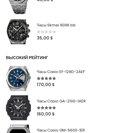
Часы Skmei 9096 bb
0
out of 5
35,00
$
ВЫСОКИЙ РЕЙТИНГ
Часы Casio EF-129D-2AEF
5
out of 5
170,00
$
Часы Casio GA-2100-1AER
5
out of 5
160,00
$
Часы Casio GM-5600-1ER