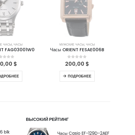
Е ЧАСЫ
,
ЧАСЫ
МУЖСКИЕ ЧАСЫ
,
ЧАСЫ
М
NT FAG03001W0
Часы ORIENT FESAE006B
Часы
out of 5
0
out of 5
0,00
$
200,00
$
ОДРОБНЕЕ
ПОДРОБНЕЕ
ВЫСОКИЙ РЕЙТИНГ
6 blk
Часы Casio EF-129D-2AEF