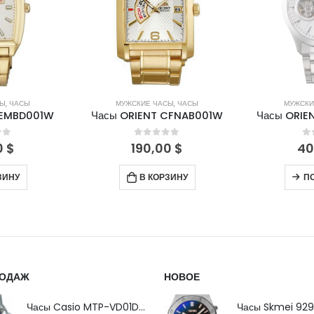
СЫ
,
ЧАСЫ
МУЖСКИЕ ЧАСЫ
,
ЧАСЫ
МУЖСКИ
FEMBD001W
Часы ORIENT CFNAB001W
Часы ORIE
of 5
0
out of 5
0
0
$
190,00
$
40
ЗИНУ
В КОРЗИНУ
П
РОДАЖ
НОВОЕ
Часы Casio MTP-VD01D-2B
Часы Skmei 929