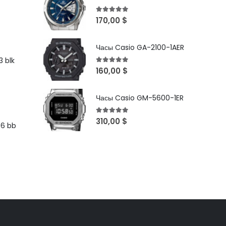
5
out of 5
170,00
$
Часы Casio GA-2100-1AER
 blk
5
out of 5
160,00
$
Часы Casio GM-5600-1ER
5
out of 5
310,00
$
96 bb