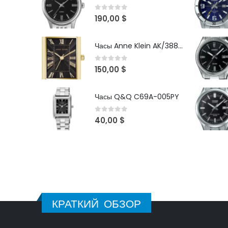
0
out of 5
190,00
$
Часы Anne Klein AK/3882BKGB
0
out of 5
150,00
$
Часы Q&Q C69A-005PY
0
out of 5
40,00
$
КРАТКИЙ ОБЗОР