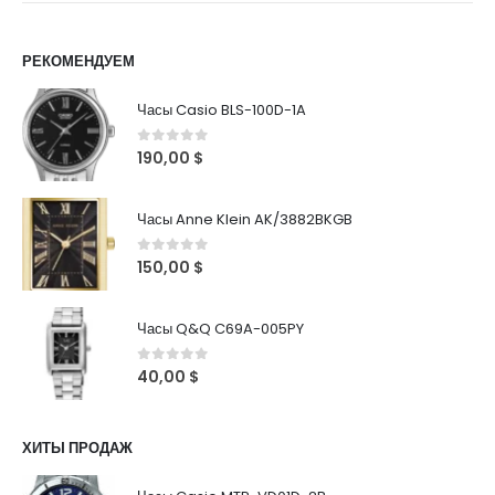
РЕКОМЕНДУЕМ
Часы Casio BLS-100D-1A
0
out of 5
190,00
$
Часы Anne Klein AK/3882BKGB
0
out of 5
150,00
$
Часы Q&Q C69A-005PY
0
out of 5
40,00
$
ХИТЫ ПРОДАЖ