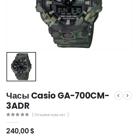
Часы Casio GA-700CM-
3ADR
( Отзывов пока нет. )
0
out of 5
240,00
$