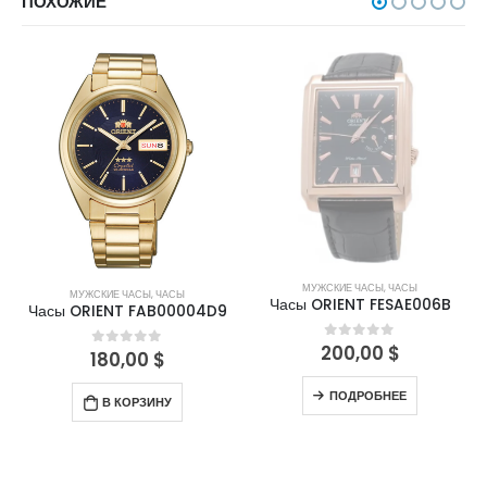
ПОХОЖИЕ
НЕТ В НАЛИЧИИ
МУЖСКИЕ ЧАСЫ
,
ЧАСЫ
МУЖСКИЕ ЧАСЫ
,
ЧАСЫ
Часы ORIENT FESAE006B
Часы ORIENT FAB00004D9
200,00
$
0
out of 5
180,00
$
0
out of 5
ПОДРОБНЕЕ
В КОРЗИНУ