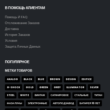
В ПОМОЩЬ КЛИЕНТАМ
Помощь И FAQ
Отслеживание Заказов
Доставка
История Заказов
Условия
Защита Личных Данных
ПОПУЛЯРНОЕ
МЕТКИ ТОВАРОВ
ANALOG
BLACK
BLUE
BROWN
DESIGN
EDIFICE
G-SHOCK
GOLD
GREEN
GREY
ILLUMINATOR
SILVER
STEEL
WHITE
ВИНТАЖ
САПФИРОВОЕ
СТАЛЬНЫЕ
ТИТАН
ФАЗА ЛУНЫ
ЭЛЕКТРОННЫЕ
АВТОПОДЗАВОД
БАТАРЕЯ 10 ЛЕТ