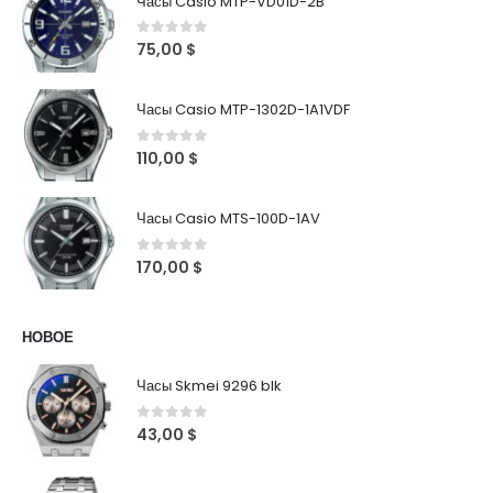
Часы Casio MTP-VD01D-2B
0
out of 5
75,00
$
Часы Casio MTP-1302D-1A1VDF
0
out of 5
110,00
$
Часы Casio MTS-100D-1AV
0
out of 5
170,00
$
НОВОЕ
Часы Skmei 9296 blk
0
out of 5
43,00
$