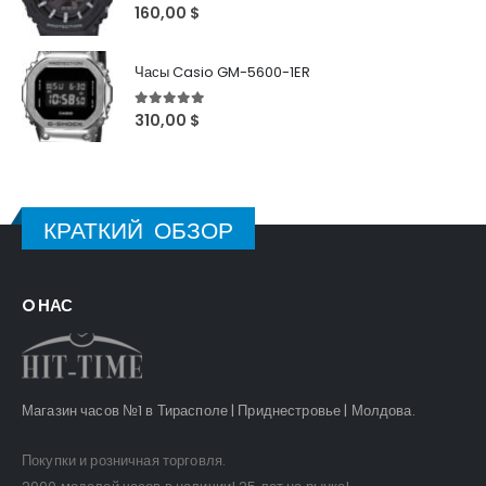
5
out of 5
160,00
$
Часы Casio GM-5600-1ER
5
out of 5
310,00
$
КРАТКИЙ ОБЗОР
O НАС
Магазин часов №1 в Тирасполе | Приднестровье | Молдова.
Покупки и розничная торговля.