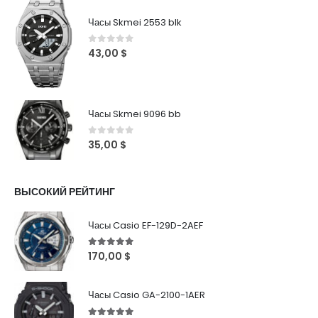
Часы Skmei 2553 blk
0
out of 5
43,00
$
Часы Skmei 9096 bb
0
out of 5
35,00
$
ВЫСОКИЙ РЕЙТИНГ
Часы Casio EF-129D-2AEF
5
out of 5
170,00
$
Часы Casio GA-2100-1AER