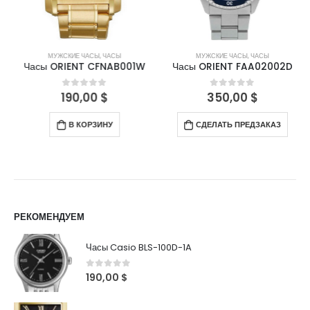
МУЖСКИЕ ЧАСЫ
,
ЧАСЫ
МУЖСКИЕ ЧАСЫ
,
ЧАСЫ
Часы ORIENT CFNAB001W
Часы ORIENT FAA02002D
190,00
$
350,00
$
0
out of 5
0
out of 5
В КОРЗИНУ
СДЕЛАТЬ ПРЕДЗАКАЗ
РЕКОМЕНДУЕМ
Часы Casio BLS-100D-1A
0
out of 5
190,00
$