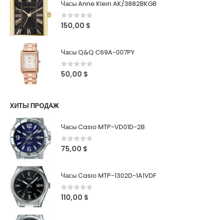
Часы Anne Klein AK/3882BKGB
0
out of 5
150,00
$
Часы Q&Q C69A-007PY
0
out of 5
50,00
$
ХИТЫ ПРОДАЖ
Часы Casio MTP-VD01D-2B
0
out of 5
75,00
$
Часы Casio MTP-1302D-1A1VDF
0
out of 5
110,00
$