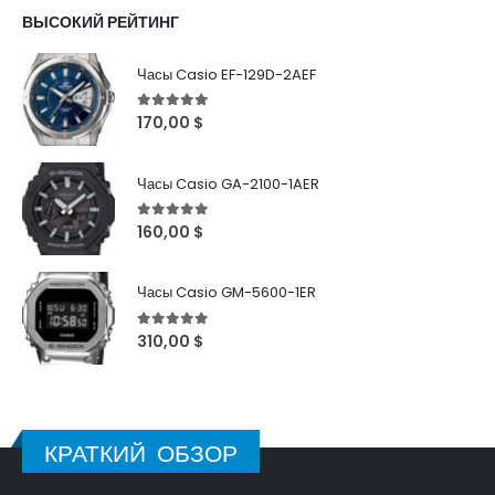
ВЫСОКИЙ РЕЙТИНГ
Часы Casio EF-129D-2AEF
5
out of 5
170,00
$
Часы Casio GA-2100-1AER
5
out of 5
160,00
$
Часы Casio GM-5600-1ER
5
out of 5
310,00
$
КРАТКИЙ ОБЗОР