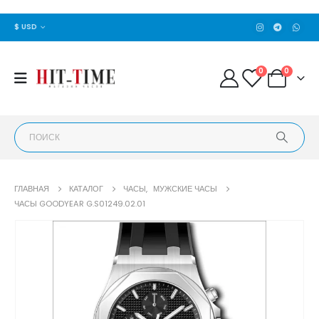
$ USD
0
0
ГЛАВНАЯ
КАТАЛОГ
ЧАСЫ
,
МУЖСКИЕ ЧАСЫ
ЧАСЫ GOODYEAR G.S01249.02.01