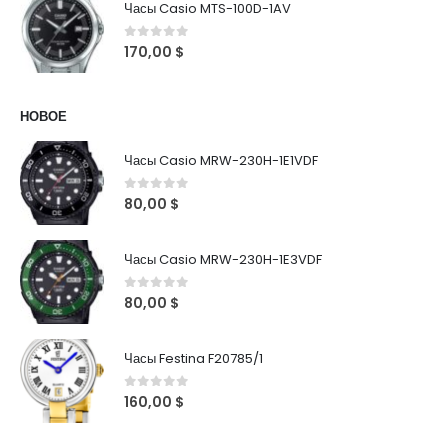
Часы Casio MTS-100D-1AV
0
out of 5
170,00
$
НОВОЕ
Часы Casio MRW-230H-1E1VDF
0
out of 5
80,00
$
Часы Casio MRW-230H-1E3VDF
0
out of 5
80,00
$
Часы Festina F20785/1
0
out of 5
160,00
$