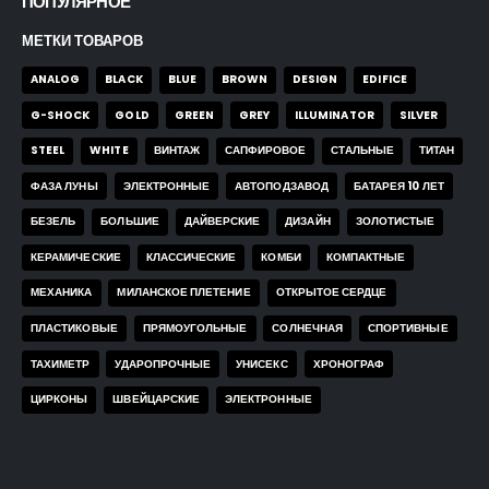
ПОПУЛЯРНОЕ
МЕТКИ ТОВАРОВ
ANALOG
BLACK
BLUE
BROWN
DESIGN
EDIFICE
G-SHOCK
GOLD
GREEN
GREY
ILLUMINATOR
SILVER
STEEL
WHITE
ВИНТАЖ
САПФИРОВОЕ
СТАЛЬНЫЕ
ТИТАН
ФАЗА ЛУНЫ
ЭЛЕКТРОННЫЕ
АВТОПОДЗАВОД
БАТАРЕЯ 10 ЛЕТ
БЕЗЕЛЬ
БОЛЬШИЕ
ДАЙВЕРСКИЕ
ДИЗАЙН
ЗОЛОТИСТЫЕ
КЕРАМИЧЕСКИЕ
КЛАССИЧЕСКИЕ
КОМБИ
КОМПАКТНЫЕ
МЕХАНИКА
МИЛАНСКОЕ ПЛЕТЕНИЕ
ОТКРЫТОЕ СЕРДЦЕ
ПЛАСТИКОВЫЕ
ПРЯМОУГОЛЬНЫЕ
СОЛНЕЧНАЯ
СПОРТИВНЫЕ
ТАХИМЕТР
УДАРОПРОЧНЫЕ
УНИСЕКС
ХРОНОГРАФ
ЦИРКОНЫ
ШВЕЙЦАРСКИЕ
ЭЛЕКТРОННЫЕ