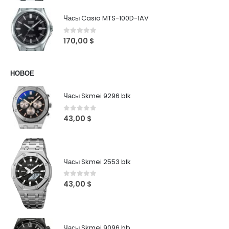
Часы Casio MTS-100D-1AV
0
out of 5
170,00
$
НОВОЕ
Часы Skmei 9296 blk
0
out of 5
43,00
$
Часы Skmei 2553 blk
0
out of 5
43,00
$
Часы Skmei 9096 bb