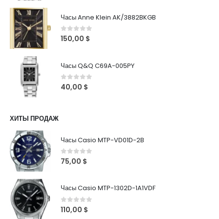
Часы Anne Klein AK/3882BKGB
0
out of 5
150,00
$
Часы Q&Q C69A-005PY
0
out of 5
40,00
$
ХИТЫ ПРОДАЖ
Часы Casio MTP-VD01D-2B
0
out of 5
75,00
$
Часы Casio MTP-1302D-1A1VDF
0
out of 5
110,00
$