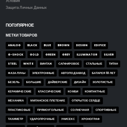
Условия
Защита Личных Данных
ПОПУЛЯРНОЕ
МЕТКИ ТОВАРОВ
ANALOG
BLACK
BLUE
BROWN
DESIGN
EDIFICE
G-SHOCK
GOLD
GREEN
GREY
ILLUMINATOR
SILVER
STEEL
WHITE
ВИНТАЖ
САПФИРОВОЕ
СТАЛЬНЫЕ
ТИТАН
ФАЗА ЛУНЫ
ЭЛЕКТРОННЫЕ
АВТОПОДЗАВОД
БАТАРЕЯ 10 ЛЕТ
БЕЗЕЛЬ
БОЛЬШИЕ
ДАЙВЕРСКИЕ
ДИЗАЙН
ЗОЛОТИСТЫЕ
КЕРАМИЧЕСКИЕ
КЛАССИЧЕСКИЕ
КОМБИ
КОМПАКТНЫЕ
МЕХАНИКА
МИЛАНСКОЕ ПЛЕТЕНИЕ
ОТКРЫТОЕ СЕРДЦЕ
ПЛАСТИКОВЫЕ
ПРЯМОУГОЛЬНЫЕ
СОЛНЕЧНАЯ
СПОРТИВНЫЕ
ТАХИМЕТР
УДАРОПРОЧНЫЕ
УНИСЕКС
ХРОНОГРАФ