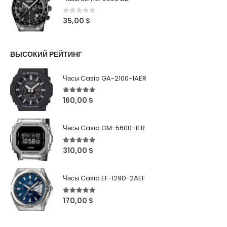
0
out of 5
35,00
$
ВЫСОКИЙ РЕЙТИНГ
Часы Casio GA-2100-1AER
5
out of 5
160,00
$
Часы Casio GM-5600-1ER
5
out of 5
310,00
$
Часы Casio EF-129D-2AEF
5
out of 5
170,00
$