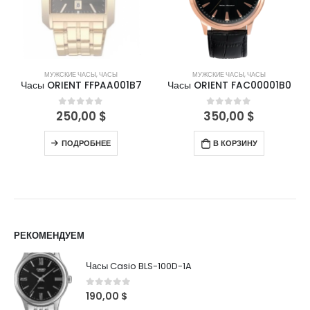
МУЖСКИЕ ЧАСЫ
,
ЧАСЫ
МУЖСКИЕ ЧАСЫ
,
ЧАСЫ
Часы ORIENT FFPAA001B7
Часы ORIENT FAC00001B0
250,00
$
350,00
$
0
out of 5
0
out of 5
ПОДРОБНЕЕ
В КОРЗИНУ
РЕКОМЕНДУЕМ
Часы Casio BLS-100D-1A
0
out of 5
190,00
$