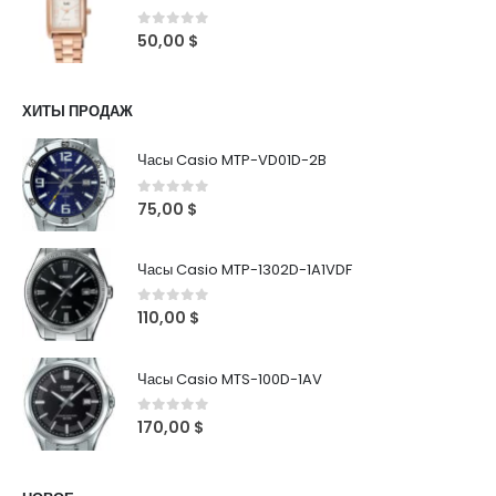
0
out of 5
50,00
$
ХИТЫ ПРОДАЖ
Часы Casio MTP-VD01D-2B
0
out of 5
75,00
$
Часы Casio MTP-1302D-1A1VDF
0
out of 5
110,00
$
Часы Casio MTS-100D-1AV
0
out of 5
170,00
$