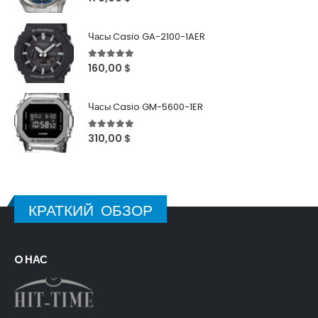
Часы Casio GA-2100-1AER
5
out of 5
160,00
$
Часы Casio GM-5600-1ER
5
out of 5
310,00
$
КРАТКИЙ ОБЗОР
O НАС