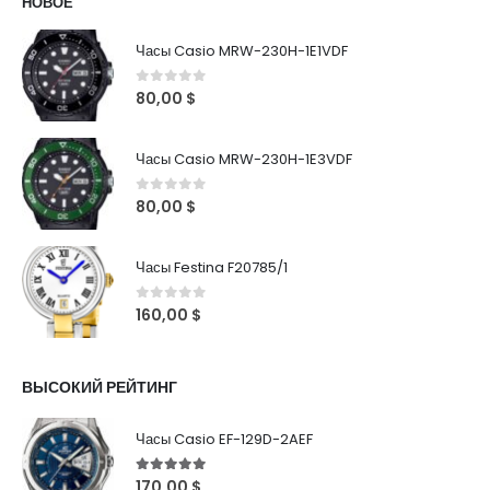
НОВОЕ
Часы Casio MRW-230H-1E1VDF
0
out of 5
80,00
$
Часы Casio MRW-230H-1E3VDF
0
out of 5
80,00
$
Часы Festina F20785/1
0
out of 5
160,00
$
ВЫСОКИЙ РЕЙТИНГ
Часы Casio EF-129D-2AEF
5
out of 5
170,00
$