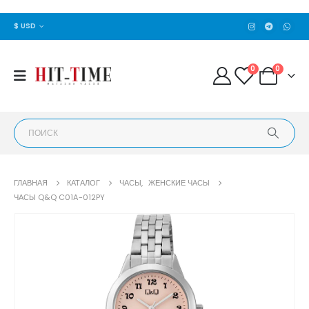
$ USD
0
0
ГЛАВНАЯ
КАТАЛОГ
ЧАСЫ
,
ЖЕНСКИЕ ЧАСЫ
ЧАСЫ Q&Q C01A-012PY