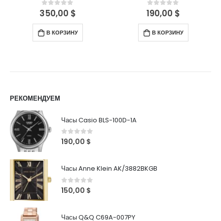
350,00
$
190,00
$
0
out of 5
0
out of 5
В КОРЗИНУ
В КОРЗИНУ
РЕКОМЕНДУЕМ
Часы Casio BLS-100D-1A
0
out of 5
190,00
$
Часы Anne Klein AK/3882BKGB
0
out of 5
150,00
$
Часы Q&Q C69A-007PY