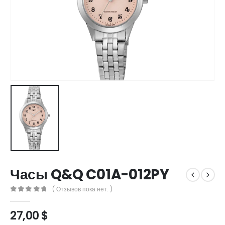
Часы Q&Q C01A-012PY
( Отзывов пока нет. )
0
out of 5
27,00
$