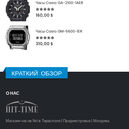
Часы Casio GA-2100-1AER
5
out of 5
160,00
$
Часы Casio GM-5600-1ER
5
out of 5
310,00
$
КРАТКИЙ ОБЗОР
O НАС
Магазин часов №1 в Тирасполе | Приднестровье | Молдова.