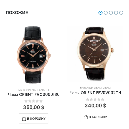
ПОХОЖИЕ
МУЖСКИЕ ЧАСЫ
,
ЧАСЫ
МУЖСКИЕ ЧАСЫ
,
ЧАСЫ
Часы ORIENT FEV0V002TH
Часы ORIENT FAC00001B0
340,00
$
0
out of 5
350,00
$
0
out of 5
В КОРЗИНУ
В КОРЗИНУ