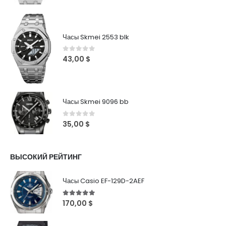
Часы Skmei 2553 blk
0
out of 5
43,00
$
Часы Skmei 9096 bb
0
out of 5
35,00
$
ВЫСОКИЙ РЕЙТИНГ
Часы Casio EF-129D-2AEF
5
out of 5
170,00
$