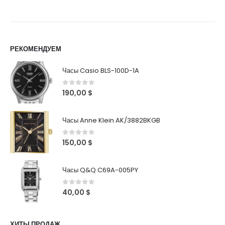
РЕКОМЕНДУЕМ
Часы Casio BLS-100D-1A
0
out of 5
190,00
$
Часы Anne Klein AK/3882BKGB
0
out of 5
150,00
$
Часы Q&Q C69A-005PY
0
out of 5
40,00
$
ХИТЫ ПРОДАЖ