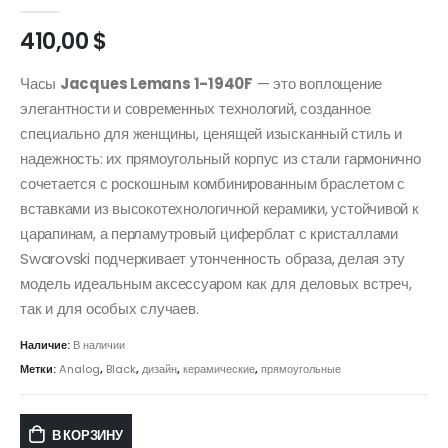
0
out of 5
410,00
$
Часы
Jacques Lemans 1-1940F
— это воплощение
элегантности и современных технологий, созданное
специально для женщины, ценящей изысканный стиль и
надежность: их прямоугольный корпус из стали гармонично
сочетается с роскошным комбинированным браслетом с
вставками из высокотехнологичной керамики, устойчивой к
царапинам, а перламутровый циферблат с кристаллами
Swarovski подчеркивает утонченность образа, делая эту
модель идеальным аксессуаром как для деловых встреч,
так и для особых случаев.
Наличие:
В наличии
Метки:
Analog
,
Black
,
дизайн
,
керамические
,
прямоугольные
В КОРЗИНУ