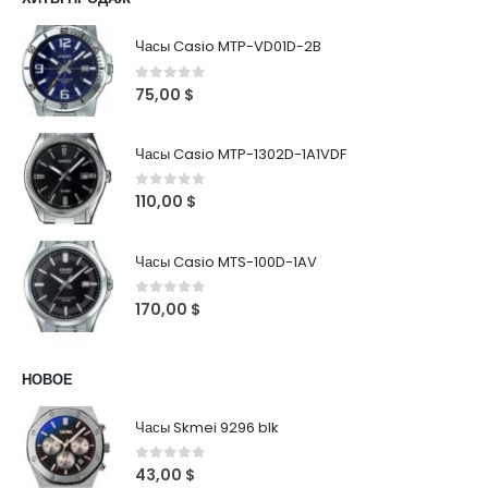
Часы Casio MTP-VD01D-2B
0
out of 5
75,00
$
Часы Casio MTP-1302D-1A1VDF
0
out of 5
110,00
$
Часы Casio MTS-100D-1AV
0
out of 5
170,00
$
НОВОЕ
Часы Skmei 9296 blk
0
out of 5
43,00
$