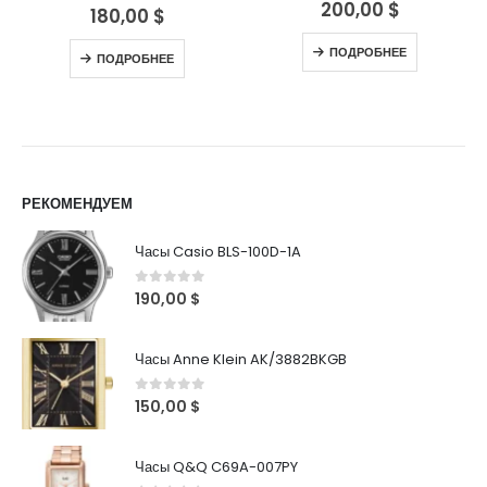
200,00
$
0
out of 5
180,00
$
0
out of 5
ПОДРОБНЕЕ
ПОДРОБНЕЕ
РЕКОМЕНДУЕМ
Часы Casio BLS-100D-1A
0
out of 5
190,00
$
Часы Anne Klein AK/3882BKGB
0
out of 5
150,00
$
Часы Q&Q C69A-007PY