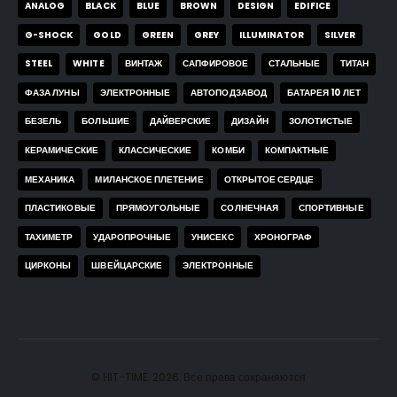
ANALOG
BLACK
BLUE
BROWN
DESIGN
EDIFICE
G-SHOCK
GOLD
GREEN
GREY
ILLUMINATOR
SILVER
STEEL
WHITE
ВИНТАЖ
САПФИРОВОЕ
СТАЛЬНЫЕ
ТИТАН
ФАЗА ЛУНЫ
ЭЛЕКТРОННЫЕ
АВТОПОДЗАВОД
БАТАРЕЯ 10 ЛЕТ
БЕЗЕЛЬ
БОЛЬШИЕ
ДАЙВЕРСКИЕ
ДИЗАЙН
ЗОЛОТИСТЫЕ
КЕРАМИЧЕСКИЕ
КЛАССИЧЕСКИЕ
КОМБИ
КОМПАКТНЫЕ
МЕХАНИКА
МИЛАНСКОЕ ПЛЕТЕНИЕ
ОТКРЫТОЕ СЕРДЦЕ
ПЛАСТИКОВЫЕ
ПРЯМОУГОЛЬНЫЕ
СОЛНЕЧНАЯ
СПОРТИВНЫЕ
ТАХИМЕТР
УДАРОПРОЧНЫЕ
УНИСЕКС
ХРОНОГРАФ
ЦИРКОНЫ
ШВЕЙЦАРСКИЕ
ЭЛЕКТРОННЫЕ
© HIT-TIME. 2026. Все права сохраняются