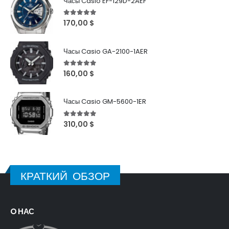
Часы Casio EF-129D-2AEF
5
out of 5
170,00
$
Часы Casio GA-2100-1AER
5
out of 5
160,00
$
Часы Casio GM-5600-1ER
5
out of 5
310,00
$
КРАТКИЙ ОБЗОР
O НАС