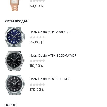
0
out of 5
50,00
$
ХИТЫ ПРОДАЖ
Часы Casio MTP-VD01D-2B
0
out of 5
75,00
$
Часы Casio MTP-1302D-1A1VDF
0
out of 5
110,00
$
Часы Casio MTS-100D-1AV
0
out of 5
170,00
$
НОВОЕ