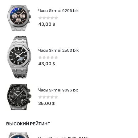
Часы Skmei 9296 blk
0
out of 5
43,00
$
Часы Skmei 2553 blk
0
out of 5
43,00
$
Часы Skmei 9096 bb
0
out of 5
35,00
$
ВЫСОКИЙ РЕЙТИНГ