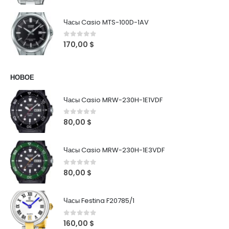
Часы Casio MTS-100D-1AV
0
out of 5
170,00
$
НОВОЕ
Часы Casio MRW-230H-1E1VDF
0
out of 5
80,00
$
Часы Casio MRW-230H-1E3VDF
0
out of 5
80,00
$
Часы Festina F20785/1
0
out of 5
160,00
$