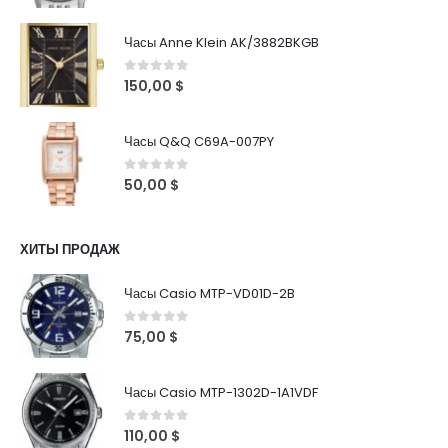
Часы Anne Klein AK/3882BKGB
0
out of 5
150,00
$
Часы Q&Q C69A-007PY
0
out of 5
50,00
$
ХИТЫ ПРОДАЖ
Часы Casio MTP-VD01D-2B
0
out of 5
75,00
$
Часы Casio MTP-1302D-1A1VDF
0
out of 5
110,00
$