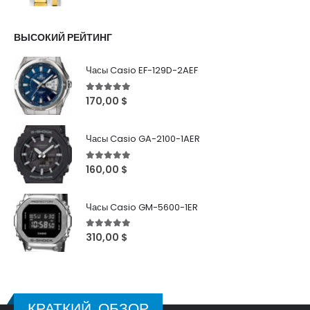
ВЫСОКИЙ РЕЙТИНГ
Часы Casio EF-129D-2AEF
5
out of 5
170,00
$
Часы Casio GA-2100-1AER
5
out of 5
160,00
$
Часы Casio GM-5600-1ER
5
out of 5
310,00
$
КРАТКИЙ ОБЗОР