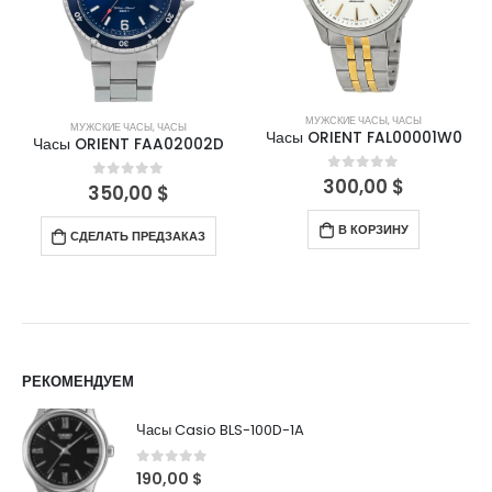
МУЖСКИЕ ЧАСЫ
,
ЧАСЫ
МУЖСКИЕ ЧАСЫ
,
ЧАСЫ
Часы ORIENT FAL00001W0
Часы ORIENT FAA02002D
300,00
$
0
out of 5
350,00
$
0
out of 5
В КОРЗИНУ
СДЕЛАТЬ ПРЕДЗАКАЗ
РЕКОМЕНДУЕМ
Часы Casio BLS-100D-1A
0
out of 5
190,00
$