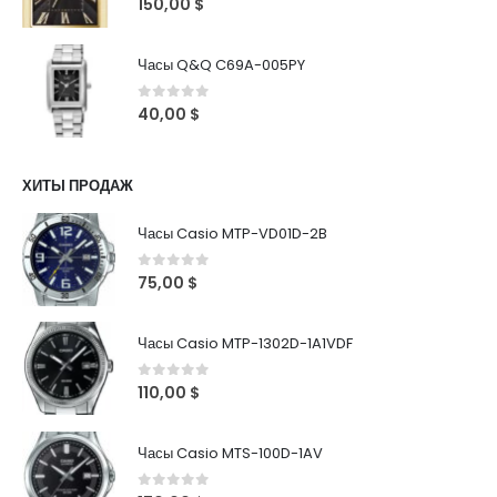
150,00
$
Часы Q&Q C69A-005PY
0
out of 5
40,00
$
ХИТЫ ПРОДАЖ
Часы Casio MTP-VD01D-2B
0
out of 5
75,00
$
Часы Casio MTP-1302D-1A1VDF
0
out of 5
110,00
$
Часы Casio MTS-100D-1AV
0
out of 5