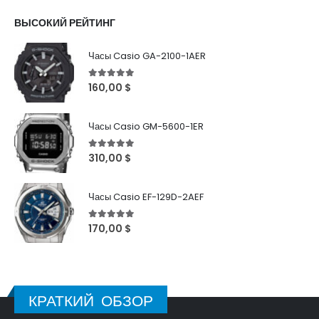
ВЫСОКИЙ РЕЙТИНГ
Часы Casio GA-2100-1AER
5
out of 5
160,00
$
Часы Casio GM-5600-1ER
5
out of 5
310,00
$
Часы Casio EF-129D-2AEF
5
out of 5
170,00
$
КРАТКИЙ ОБЗОР