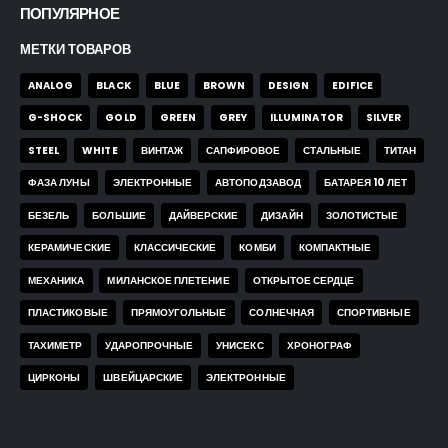
ПОПУЛЯРНОЕ
МЕТКИ ТОВАРОВ
ANALOG
BLACK
BLUE
BROWN
DESIGN
EDIFICE
G-SHOCK
GOLD
GREEN
GREY
ILLUMINATOR
SILVER
STEEL
WHITE
ВИНТАЖ
САПФИРОВОЕ
СТАЛЬНЫЕ
ТИТАН
ФАЗА ЛУНЫ
ЭЛЕКТРОННЫЕ
АВТОПОДЗАВОД
БАТАРЕЯ 10 ЛЕТ
БЕЗЕЛЬ
БОЛЬШИЕ
ДАЙВЕРСКИЕ
ДИЗАЙН
ЗОЛОТИСТЫЕ
КЕРАМИЧЕСКИЕ
КЛАССИЧЕСКИЕ
КОМБИ
КОМПАКТНЫЕ
МЕХАНИКА
МИЛАНСКОЕ ПЛЕТЕНИЕ
ОТКРЫТОЕ СЕРДЦЕ
ПЛАСТИКОВЫЕ
ПРЯМОУГОЛЬНЫЕ
СОЛНЕЧНАЯ
СПОРТИВНЫЕ
ТАХИМЕТР
УДАРОПРОЧНЫЕ
УНИСЕКС
ХРОНОГРАФ
ЦИРКОНЫ
ШВЕЙЦАРСКИЕ
ЭЛЕКТРОННЫЕ