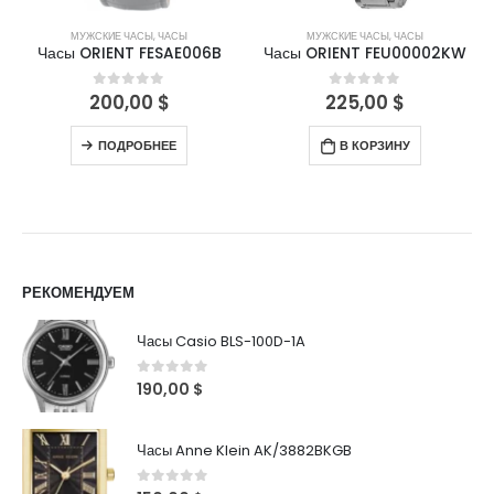
МУЖСКИЕ ЧАСЫ
,
ЧАСЫ
МУЖСКИЕ ЧАСЫ
,
ЧАСЫ
Часы ORIENT FESAE006B
Часы ORIENT FEU00002KW
200,00
$
225,00
$
0
out of 5
0
out of 5
ПОДРОБНЕЕ
В КОРЗИНУ
РЕКОМЕНДУЕМ
Часы Casio BLS-100D-1A
0
out of 5
190,00
$
Часы Anne Klein AK/3882BKGB
0
out of 5