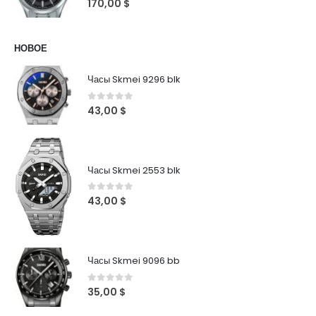
170,00
$
НОВОЕ
Часы Skmei 9296 blk
0
out of 5
43,00
$
Часы Skmei 2553 blk
0
out of 5
43,00
$
Часы Skmei 9096 bb
0
out of 5
35,00
$